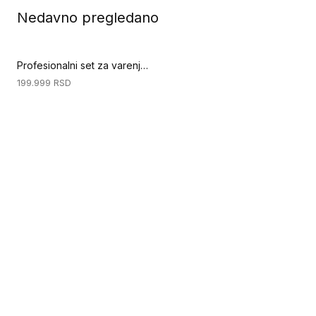
Nedavno pregledano
Profesionalni set za varenje podova (Specijalni alati za podove)
199.999
RSD