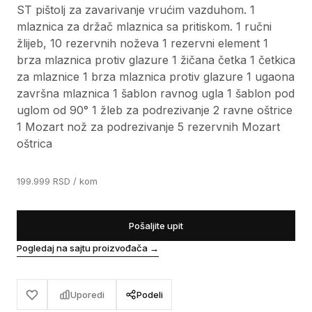
ST pištolj za zavarivanje vrućim vazduhom. 1
mlaznica za držač mlaznica sa pritiskom. 1 ručni
žlijeb, 10 rezervnih noževa 1 rezervni element 1
brza mlaznica protiv glazure 1 žičana četka 1 četkica
za mlaznice 1 brza mlaznica protiv glazure 1 ugaona
završna mlaznica 1 šablon ravnog ugla 1 šablon pod
uglom od 90° 1 žleb za podrezivanje 2 ravne oštrice
1 Mozart nož za podrezivanje 5 rezervnih Mozart
oštrica
199.999
RSD
/ kom
Pošaljite upit
Pogledaj na sajtu proizvođača
→
Uporedi
Podeli