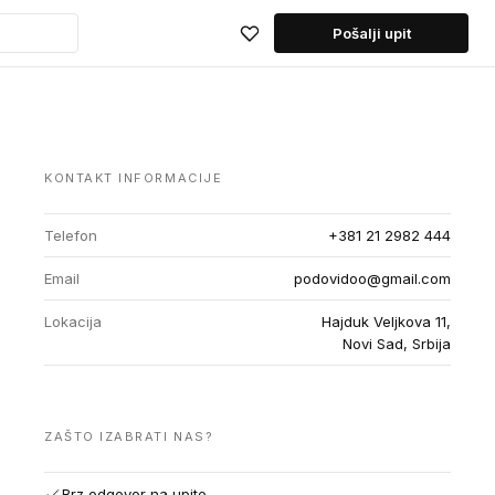
Pošalji upit
KONTAKT INFORMACIJE
Telefon
+381 21 2982 444
Email
podovidoo@gmail.com
Lokacija
Hajduk Veljkova 11,
Novi Sad, Srbija
ZAŠTO IZABRATI NAS?
Brz odgovor na upite