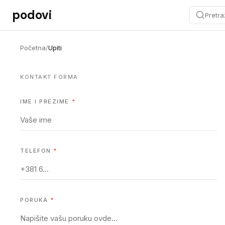
Preskoči na sadržaj
podovi
Pretra
Početna
/
Upiti
KONTAKT FORMA
IME I PREZIME
*
TELEFON
*
PORUKA
*