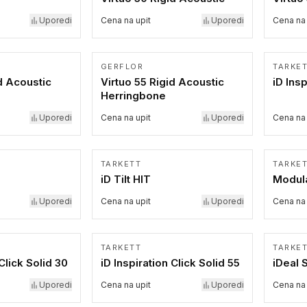
Uporedi
Cena na upit
Uporedi
Cena na 
GERFLOR
TARKE
d Acoustic
Virtuo 55 Rigid Acoustic
iD Ins
Herringbone
Uporedi
Cena na upit
Uporedi
Cena na 
TARKETT
TARKE
iD Tilt HIT
Modul
Uporedi
Cena na upit
Uporedi
Cena na 
TARKETT
TARKE
 Click Solid 30
iD Inspiration Click Solid 55
iDeal 
Uporedi
Cena na upit
Uporedi
Cena na 