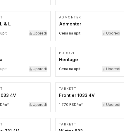
TT
ADMONTER
L & L
Admonter
upit
Uporedi
Cena na upit
Uporedi
I
PODOVI
ia
Heritage
upit
Uporedi
Cena na upit
Uporedi
TT
TARKETT
1033 4V
Frontier 1033 4V
SD/m²
Uporedi
1.770 RSD/m²
Uporedi
TT
TARKETT
y 731 4V
Winter 832