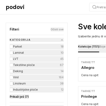
Preskoči na sadržaj
podovi
Pretra
Podovi.online katal
Sve kol
Filteri
Očisti sve
Izaberite jednu ili 
KATEGORIJA
Parket
18
Kolekcije (
1151
)
Boje 
Laminat
10
LVT
45
TARKETT
Tekstilne ploče
67
Allegro
Deking
14
Cena na upit
Vinil
164
Linoleum
38
Industrijske ploče
12
TARKETT
Privilege
Prikaži još (7)
Cena na upit