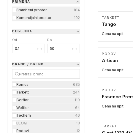
PRIMENA
Stambeni prostor
184
Komercijalni prostor
192
TARKETT
Tango
DEBLJINA
Cena na upit
Od
Do
mm
mm
PODOVI
Artisan
BRAND / BREND
Cena na upit
Romus
635
PODOVI
Tarkett
244
Essence Pre
Gerflor
119
Cena na upit
Wolflor
64
Techem
46
BLOQ
18
TARKETT
Podovi
12
Giant 1233 4V