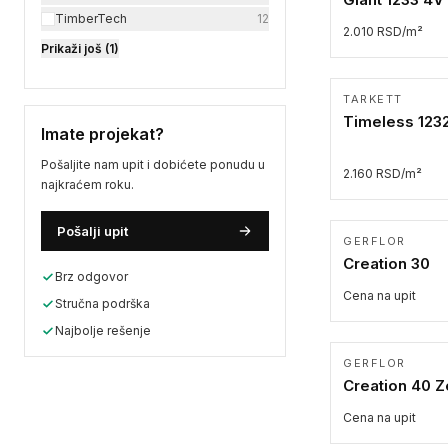
TimberTech
12
2.010 RSD/m²
Prikaži još (1)
TARKETT
Timeless 123
Imate projekat?
Pošaljite nam upit i dobićete ponudu u
2.160 RSD/m²
najkraćem roku.
Pošalji upit
GERFLOR
Creation 30
Brz odgovor
Cena na upit
Stručna podrška
Najbolje rešenje
GERFLOR
Creation 40 Z
Cena na upit