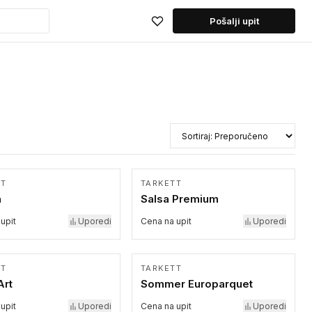
Pošalji upit
Sortiraj proizvode
TT
TARKETT
a
Salsa Premium
upit
Uporedi
Cena na upit
Uporedi
TT
TARKETT
Art
Sommer Europarquet
upit
Uporedi
Cena na upit
Uporedi