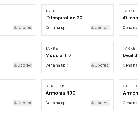
TARKETT
TARKE
iD Inspiration 30
iD Insp
Uporedi
Cena na upit
Uporedi
Cena na 
TARKETT
TARKE
ModularT 7
Deal 
Uporedi
Cena na upit
Uporedi
Cena na 
GERFLOR
GERFL
Armonia 400
Armon
Uporedi
Cena na upit
Uporedi
Cena na 
BLOQ
BLOQ
Sensity
Unity