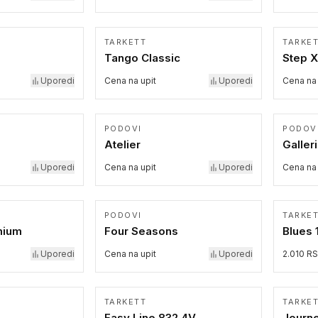
TARKETT
TARKE
Tango Classic
Step X
Uporedi
Cena na upit
Uporedi
Cena na 
PODOVI
PODOV
Atelier
Galler
Uporedi
Cena na upit
Uporedi
Cena na 
PODOVI
TARKE
mium
Four Seasons
Blues 
Uporedi
Cena na upit
Uporedi
2.010 R
TARKETT
TARKE
Easy Line 832 4V
Journe