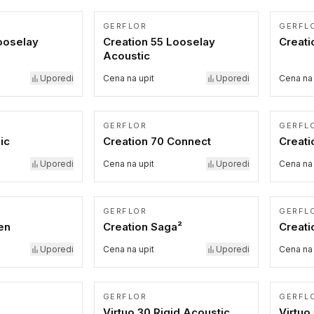
GERFLOR
GERFL
ooselay
Creation 55 Looselay
Creati
Acoustic
Uporedi
Cena na upit
Uporedi
Cena na 
GERFLOR
GERFL
ic
Creation 70 Connect
Creati
Uporedi
Cena na upit
Uporedi
Cena na 
GERFLOR
GERFL
en
Creation Saga²
Creati
Uporedi
Cena na upit
Uporedi
Cena na 
GERFLOR
GERFL
Virtuo 30 Rigid Acoustic
Virtuo