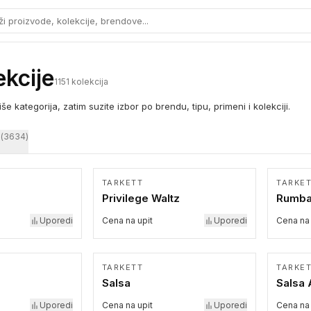
ži proizvode, kolekcije, brendove...
og proizvoda
ekcije
1151
kolekcija
više kategorija, zatim suzite izbor po brendu, tipu, primeni i kolekciji.
(
3634
)
TARKETT
TARKE
Privilege Waltz
Rumb
Uporedi
Cena na upit
Uporedi
Cena na 
TARKETT
TARKE
Salsa
Salsa 
Uporedi
Cena na upit
Uporedi
Cena na 