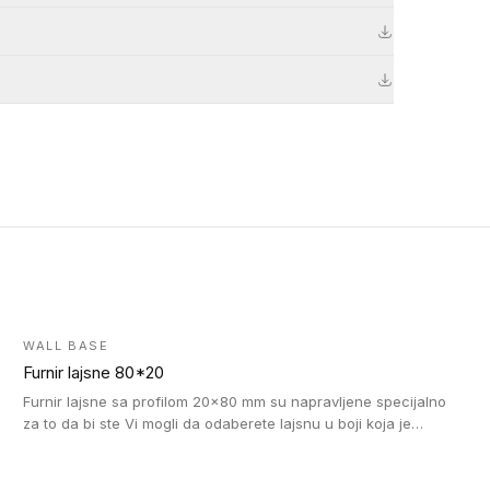
WALL BASE
Furnir lajsne 80*20
Furnir lajsne sa profilom 20x80 mm su napravljene specijalno
za to da bi ste Vi mogli da odaberete lajsnu u boji koja je
identična boji bilo kog dizajna kolekcije parketa.