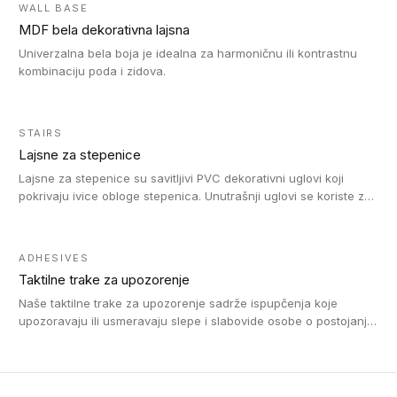
WALL BASE
MDF bela dekorativna lajsna
Univerzalna bela boja je idealna za harmoničnu ili kontrastnu
kombinaciju poda i zidova.
STAIRS
Lajsne za stepenice
Lajsne za stepenice su savitljivi PVC dekorativni uglovi koji
pokrivaju ivice obloge stepenica. Unutrašnji uglovi se koriste za
zaštitu donjeg dela zida duže stepeništa. Spoljašnji uglovi se
koriste da se zaštite i sakriju ivice obloge stepenica. Ovi uglovi
stepenica su osmišljeni tako da formiraju glatku i atraktivnu
ADHESIVES
ivicu. Kompatibilni su sa heterogenim i homogenim vinilnim
Taktilne trake za upozorenje
podovima i Tarkett Tapiflex oblogama za stepenice.
Naše taktilne trake za upozorenje sadrže ispupčenja koje
upozoravaju ili usmeravaju slepe i slabovide osobe o postojanju
prepreke ili oblasti u kojoj je kretanje otežano, kao što su na
primer stepenice. Ove taktilne trake mogu biti postavljene na
homogenim i heterogenim podovima, LVT lepljenim ili
linoleumskim podovima, u skladu sa zahtevima za pristup i