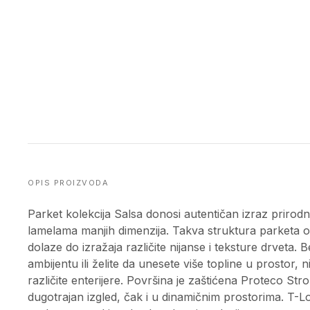
OPIS PROIZVODA
Parket kolekcija Salsa donosi autentičan izraz prirodni
lamelama manjih dimenzija. Takva struktura parketa 
dolaze do izražaja različite nijanse i teksture drveta. B
ambijentu ili želite da unesete više topline u prostor, 
različite enterijere. Površina je zaštićena Proteco Str
dugotrajan izgled, čak i u dinamičnim prostorima. T-