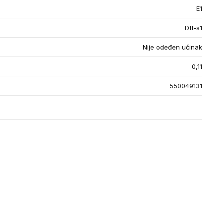
E1
Dfl-s1
Nije odeđen učinak
0,11
550049131