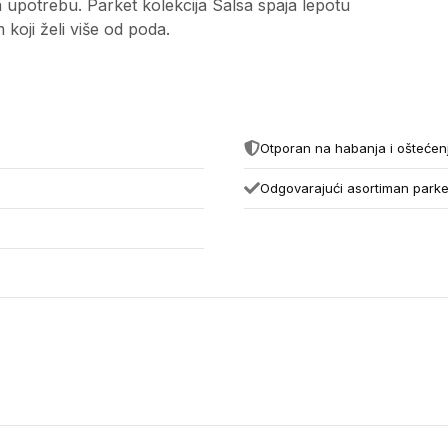
 upotrebu. Parket kolekcija Salsa spaja lepotu
koji želi više od poda.
Otporan na habanja i oštećen
Odgovarajući asortiman parket