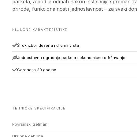
parketa, a pod je odmah nakon instalacije spreman za
prirode, funkcionalnost i jednostavnost – za svaki dom 
KLJUČNE KARAKTERISTIKE
Širok izbor dezena i drvnih vrsta
Jednostavna ugradnja parketa i ekonomično održavanje
Garancija 30 godina
TEHNIČKE SPECIFIKACIJE
Površinski tretman
Ukupna debljina