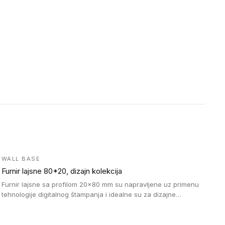
WALL BASE
Furnir lajsne 80*20, dizajn kolekcija
Furnir lajsne sa profilom 20x80 mm su napravljene uz primenu
tehnologije digitalnog štampanja i idealne su za dizajne
parketne daske.