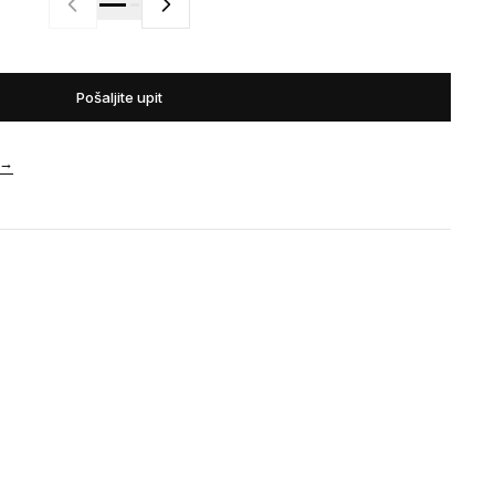
Pošaljite upit
→