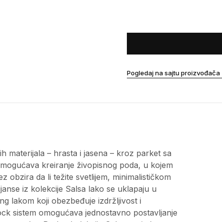
Pogledaj na sajtu proizvođača
h materijala – hrasta i jasena – kroz parket sa
omogućava kreiranje živopisnog poda, u kojem
ez obzira da li težite svetlijem, minimalističkom
nijanse iz kolekcije Salsa lako se uklapaju u
ong lakom koji obezbeđuje izdržljivost i
Lock sistem omogućava jednostavno postavljanje