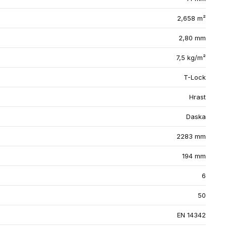
2,658 m²
2,80 mm
7,5 kg/m²
T-Lock
Hrast
Daska
2283 mm
194 mm
6
50
EN 14342