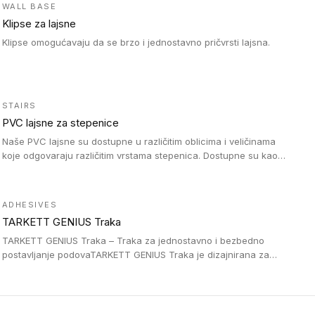
WALL BASE
Klipse za lajsne
Klipse omogućavaju da se brzo i jednostavno pričvrsti lajsna.
STAIRS
PVC lajsne za stepenice
Naše PVC lajsne su dostupne u različitim oblicima i veličinama
koje odgovaraju različitim vrstama stepenica. Dostupne su kao
PVC oble ili blago zaobljene sa poluprečnikom savijanja od 8R.
Jednostavne su za ugradnu zahvaljujući savitljivoj strukturi i
kompatibilne sa heterogenim i homogenim vinilnim podovima u
ADHESIVES
rolnama. Naše PVC lajsne su dostupne i u varijanti sa ravnim
TARKETT GENIUS Traka
uglom, sa poluprečnikom savijanja od 2R za stepenice više od
16 cm. Poste i verzije od aluminijuma za oblasti pod visokim
TARKETT GENIUS Traka – Traka za jednostavno i bezbedno
opterećenjem. Postavljaju se na postojeći pod. Veoma su
postavljanje podovaTARKETT GENIUS Traka je dizajnirana za
dekorativne i pružaju elegantan vizuelni izgled.
upotrebu kod podovima iz Excellence Genius loose-lay
kolekcije.