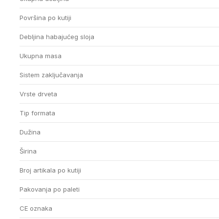
Površina po kutiji
Debljina habajućeg sloja
Ukupna masa
Sistem zaključavanja
Vrste drveta
Tip formata
Dužina
Širina
Broj artikala po kutiji
Pakovanja po paleti
CE oznaka