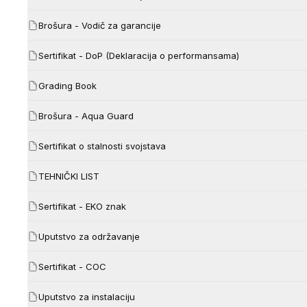
Brošura - Vodič za garancije
Sertifikat - DoP (Deklaracija o performansama)
Grading Book
Brošura - Aqua Guard
Sertifikat o stalnosti svojstava
TEHNIČKI LIST
Sertifikat - EKO znak
Uputstvo za održavanje
Sertifikat - COC
Uputstvo za instalaciju