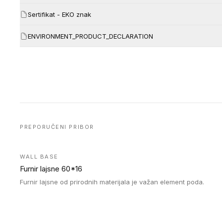
Sertifikat - EKO znak
ENVIRONMENT_PRODUCT_DECLARATION
PREPORUČENI PRIBOR
WALL BASE
Furnir lajsne 60*16
Furnir lajsne od prirodnih materijala je važan element poda.