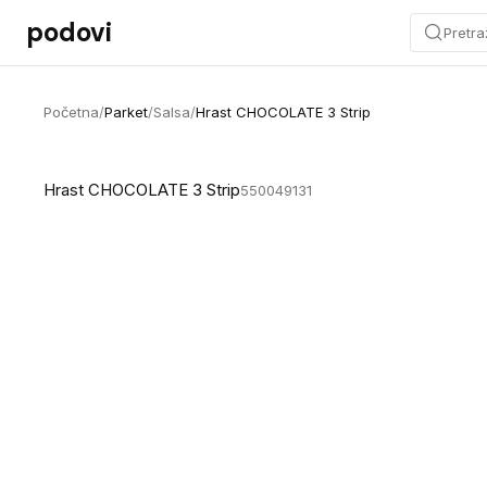
Preskoči na sadržaj
podovi
Pretra
Početna
/
Parket
/
Salsa
/
Hrast CHOCOLATE 3 Strip
Hrast CHOCOLATE 3 Strip
550049131