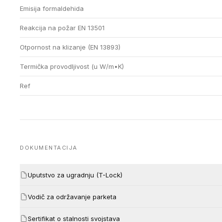
Emisija formaldehida
Reakcija na požar EN 13501
Otpornost na klizanje (EN 13893)
Termička provodljivost (u W/m•K)
Ref
DOKUMENTACIJA
Uputstvo za ugradnju (T-Lock)
Vodič za održavanje parketa
Sertifikat o stalnosti svojstava