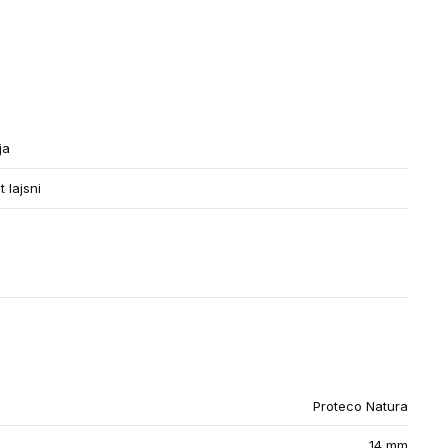
ja
 lajsni
Proteco Natura
14 mm