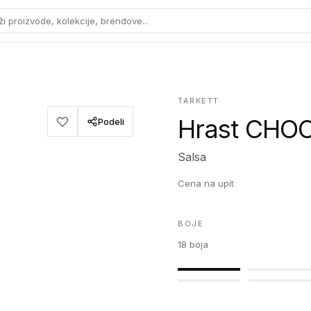
ži proizvode, kolekcije, brendove...
TARKETT
Hrast CHOC
Podeli
Salsa
Cena na upit
BOJE
18
boja