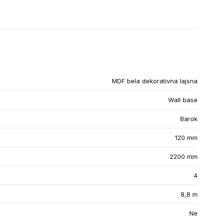
MDF bela dekorativna lajsna
Wall base
Barok
120 mm
2200 mm
4
8,8 m
Ne