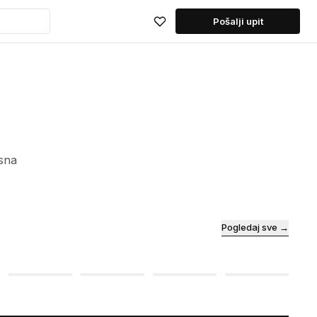
Pošalji upit
sna
Pogledaj sve →