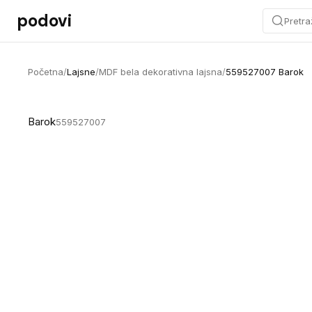
Preskoči na sadržaj
podovi
Pretra
Početna
/
Lajsne
/
MDF bela dekorativna lajsna
/
559527007 Barok
Barok
559527007