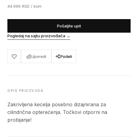
44.999
RSD
/ kom
Pošaljite upit
Pogledaj na sajtu proizvođača
→
Uporedi
Podeli
OPIS PROIZVODA
Zakrivljena kecelja posebno dizajnirana za
cilindrična opterećenja. Točkovi otporni na
probijanje!