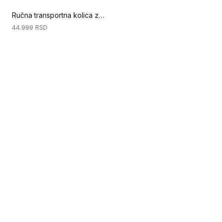
Ručna transportna kolica za teret do 250 kg (Oprema i zaštitna oprema)
44.999
RSD