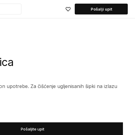
Pošalji upit
ica
n upotrebe. Za čišćenje ugljenisanih šipki na izlazu
Pošaljite upit