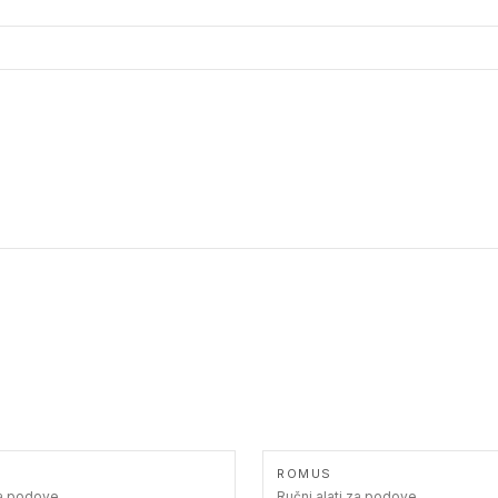
ROMUS
za podove
Ručni alati za podove