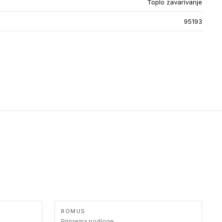
Toplo zavarivanje
95193
ROMUS
Priprema podloge