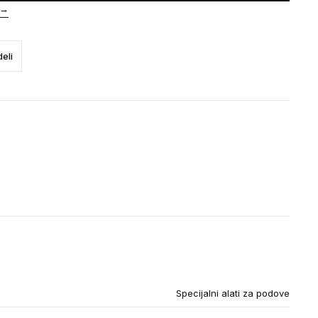
→
eli
Specijalni alati za podove