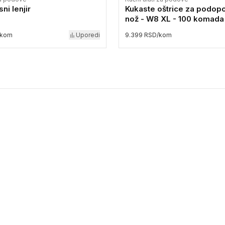
ni lenjir
Kukaste oštrice za podop
nož - W8 XL - 100 komada
/kom
Uporedi
9.399 RSD/kom