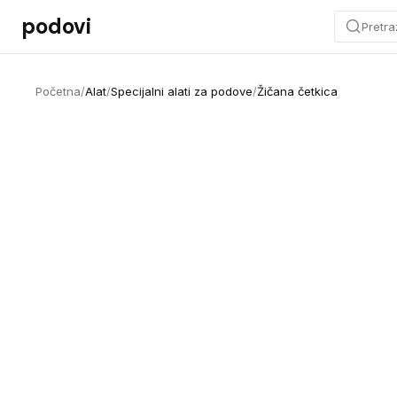
Preskoči na sadržaj
podovi
Pretra
Početna
/
Alat
/
Specijalni alati za podove
/
Žičana četkica