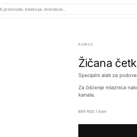
ži proizvode, kolekcije, brendove...
ROMUS
Žičana četk
Specijalni alati za podove
Za čišćenje mlaznica nako
kanala.
899
RSD
/ kom