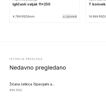
Igličasti valjak 11x250
T konveks
4.799 RSD/kom
Uporedi
14.999 RSD
ISTORIJA PREGLEDA
Nedavno pregledano
Žičana četkica (Specijalni alati za podove)
899
RSD