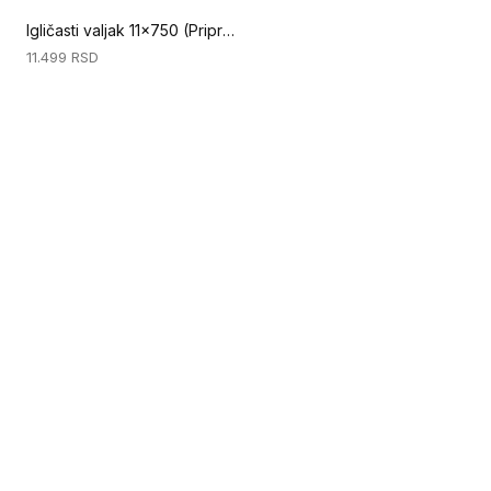
Igličasti valjak 11x750 (Priprema podloge)
11.499
RSD