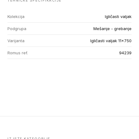
TEHNIČKE SPECIFIKACIJE
Kolekcija
Igličasti valjak
Podgrupa
Mešanje - grebanje
Varijanta
Igličasti valjak 11x750
Romus ref.
94239
IZ ISTE KATEGORIJE