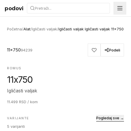
Preskoči na sadržaj
podovi
Početna
/
Alat
/
Igličasti valjak
/
Igličasti valjak Igličasti valjak 11x750
11x750
94239
Podeli
ROMUS
11x750
Igličasti valjak
11.499
RSD
/ kom
Pogledaj sve →
VARIJANTE
5
varijanti