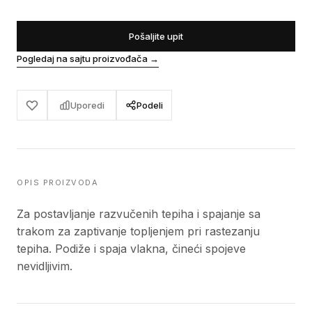
Pošaljite upit
Pogledaj na sajtu proizvođača
→
Uporedi
Podeli
OPIS PROIZVODA
Za postavljanje razvučenih tepiha i spajanje sa
trakom za zaptivanje topljenjem pri rastezanju
tepiha. Podiže i spaja vlakna, čineći spojeve
nevidljivim.