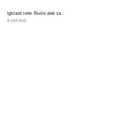
Igličasti roler (Ručni alati za podove)
8.299
RSD