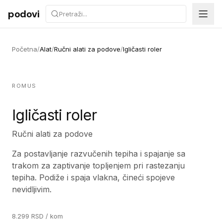
Preskoči na sadržaj
podovi
Početna
/
Alat
/
Ručni alati za podove
/
Igličasti roler
ROMUS
Igličasti roler
Ručni alati za podove
Za postavljanje razvučenih tepiha i spajanje sa
trakom za zaptivanje topljenjem pri rastezanju
tepiha. Podiže i spaja vlakna, čineći spojeve
nevidljivim.
8.299
RSD
/ kom