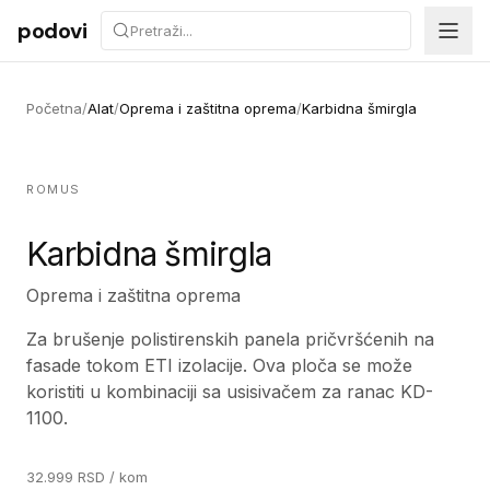
Preskoči na sadržaj
podovi
Početna
/
Alat
/
Oprema i zaštitna oprema
/
Karbidna šmirgla
ROMUS
Karbidna šmirgla
Oprema i zaštitna oprema
Za brušenje polistirenskih panela pričvršćenih na
fasade tokom ETI izolacije. Ova ploča se može
koristiti u kombinaciji sa usisivačem za ranac KD-
1100.
32.999
RSD
/ kom