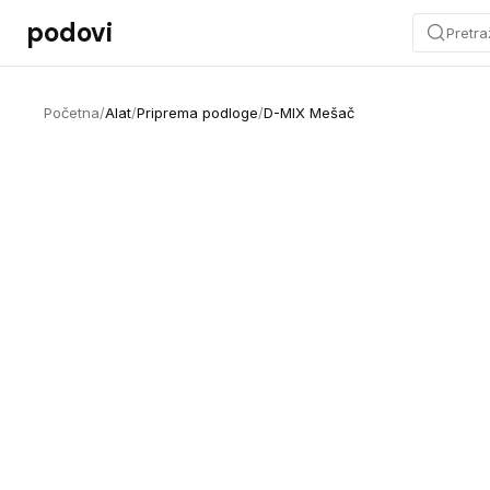
Preskoči na sadržaj
podovi
Pretra
Početna
/
Alat
/
Priprema podloge
/
D-MIX Mešač