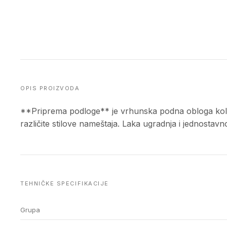
OPIS PROIZVODA
**Priprema podloge** je vrhunska podna obloga kolek
različite stilove nameštaja. Laka ugradnja i jednosta
TEHNIČKE SPECIFIKACIJE
Grupa