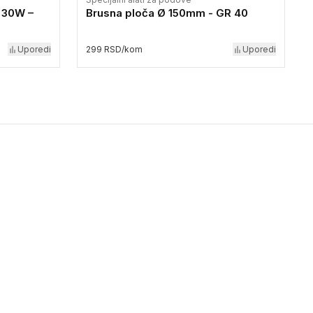
 30W –
Brusna ploča Ø 150mm - GR 40
Uporedi
299 RSD/kom
Uporedi