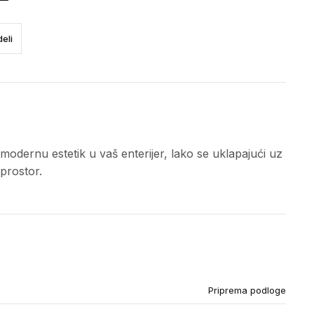
eli
dernu estetik u vaš enterijer, lako se uklapajući uz
prostor.
Priprema podloge