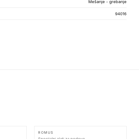
Mešanje - grebanje
94016
ROMUS
Specijalni alati za podove