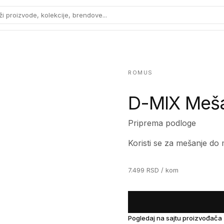
ži proizvode, kolekcije, brendove...
ROMUS
D-MIX Meš
Priprema podloge
Koristi se za mešanje do
7.499
RSD
/ kom
Pogledaj na sajtu proizvođača