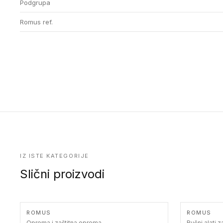
Podgrupa
Romus ref.
IZ ISTE KATEGORIJE
Slični proizvodi
ROMUS
ROMUS
Oprema i zaštitna oprema
Ručni alati 