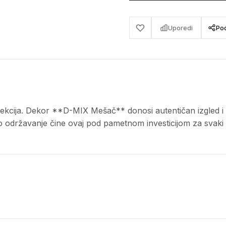
Uporedi
Pod
cija. Dekor **D-MIX Mešač** donosi autentičan izgled i mo
vno održavanje čine ovaj pod pametnom investicijom za svaki 