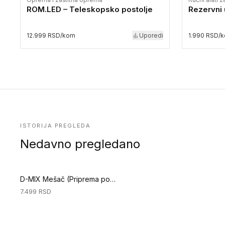
ROM.LED – Teleskopsko postolje
Rezervni
12.999 RSD/kom
Uporedi
1.990 RSD/
ISTORIJA PREGLEDA
Nedavno pregledano
D-MIX Mešač (Priprema podloge)
7.499
RSD