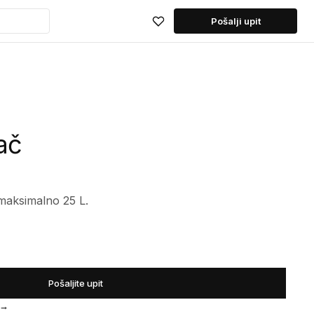
Pošalji upit
ač
 maksimalno 25 L.
Pošaljite upit
→