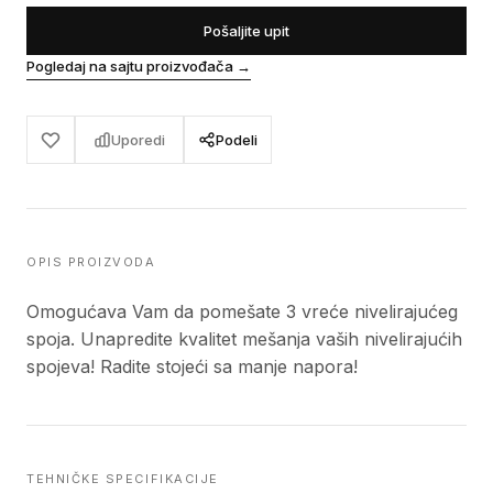
Pošaljite upit
Pogledaj na sajtu proizvođača
→
Uporedi
Podeli
OPIS PROIZVODA
Omogućava Vam da pomešate 3 vreće nivelirajućeg
spoja. Unapredite kvalitet mešanja vaših nivelirajućih
spojeva! Radite stojeći sa manje napora!
TEHNIČKE SPECIFIKACIJE