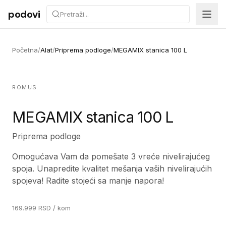
Preskoči na sadržaj
podovi
Početna
/
Alat
/
Priprema podloge
/
MEGAMIX stanica 100 L
ROMUS
MEGAMIX stanica 100 L
Priprema podloge
Omogućava Vam da pomešate 3 vreće nivelirajućeg
spoja. Unapredite kvalitet mešanja vaših nivelirajućih
spojeva! Radite stojeći sa manje napora!
169.999
RSD
/ kom