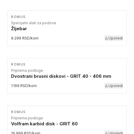
ROMUS
Specijalni alati za podove
Žljebar
9.299 RSD/kom
Uporedi
ROMUS
Priprema podloge
Dvostrani brusni diskovi - GRIT 40 - 406 mm
1.199 RSD/kom
Uporedi
ROMUS
Priprema podloge
Volfram karbid disk - GRIT 60
19.999 RSD/kom
Uporedi