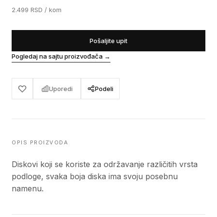
2.499
RSD
/ kom
Pošaljite upit
Pogledaj na sajtu proizvođača
→
Uporedi
Podeli
OPIS PROIZVODA
Diskovi koji se koriste za održavanje različitih vrsta
podloge, svaka boja diska ima svoju posebnu
namenu.