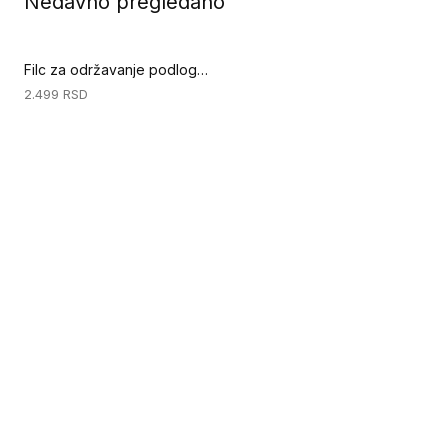
Nedavno pregledano
Filc za održavanje podloge - CRNI filc 406mm (Priprema podloge)
2.499
RSD