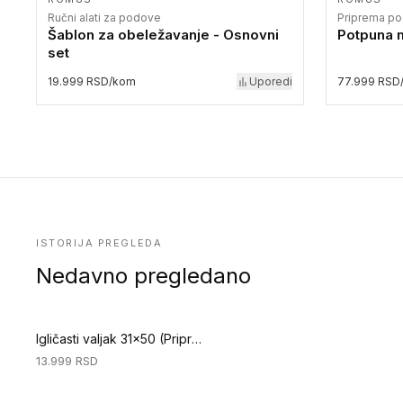
Ručni alati za podove
Priprema p
Šablon za obeležavanje - Osnovni
Potpuna m
set
19.999 RSD/kom
Uporedi
77.999 RSD
ISTORIJA PREGLEDA
Nedavno pregledano
Igličasti valjak 31x50 (Priprema podloge)
13.999
RSD