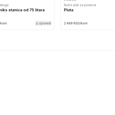
odloge
Ručni alati za podove
iks stanica od 75 litara
Pluta
/kom
Uporedi
2.499 RSD/kom