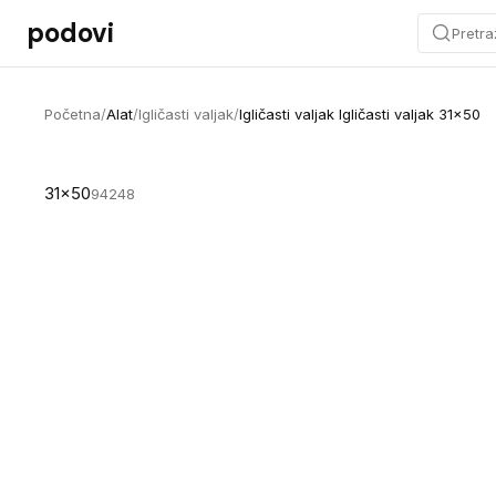
Preskoči na sadržaj
podovi
Pretra
Početna
/
Alat
/
Igličasti valjak
/
Igličasti valjak Igličasti valjak 31x50
31x50
94248