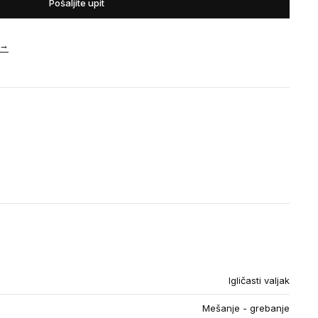
Pošaljite upit
→
Igličasti valjak
Mešanje - grebanje