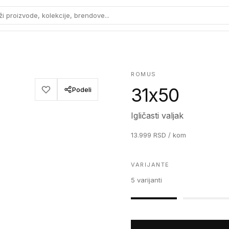
ži proizvode, kolekcije, brendove...
ROMUS
31x50
Podeli
Igličasti valjak
13.999
RSD
/ kom
VARIJANTE
5
varijanti