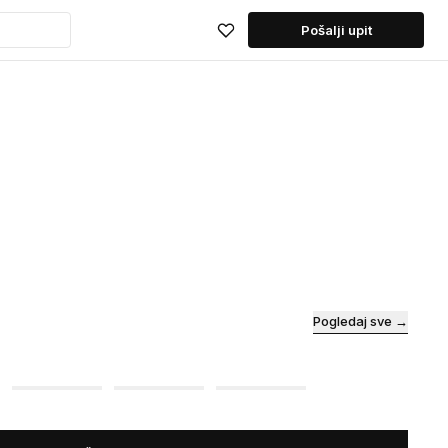
Pošalji upit
Pogledaj sve →