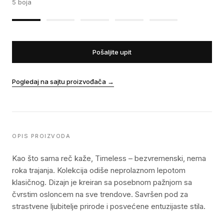
5
boja
Pošaljite upit
Pogledaj na sajtu proizvođača
→
OPIS PROIZVODA
Kao što sama reč kaže, Timeless – bezvremenski, nema
roka trajanja. Kolekcija odiše neprolaznom lepotom
klasičnog. Dizajn je kreiran sa posebnom pažnjom sa
čvrstim osloncem na sve trendove. Savršen pod za
strastvene ljubitelje prirode i posvećene entuzijaste stila.