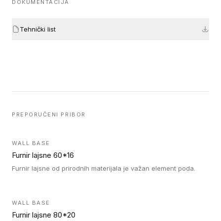
DOKUMENTACIJA
Tehnički list
PREPORUČENI PRIBOR
WALL BASE
Furnir lajsne 60*16
Furnir lajsne od prirodnih materijala je važan element poda.
WALL BASE
Furnir lajsne 80*20