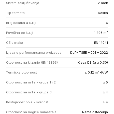
Sistem zaključavanja
2-lock
Tip formata
Daska
Broj dasaka u kutiji
6
Površina po kutiji
1,496 m²
CE oznaka
EN 14041
Izjava o performansama proizvoda
DoP- TSEE – 001 – 2022
Otpornost na klizanje (EN 13893)
Klasa DS (µ ≥ 0,30)
Termička otpornost
≤ 0,12 m²•K/W
Otpornost na mrlje - grupe 1 i 2
≥ 5
Otpornost na mrlje - grupa 3
≥ 4
Postojanost boje - svetlost
≥ 4
Otpornost na nogice nameštaja
Nema oštećenja