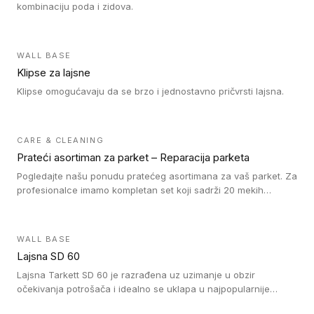
kombinaciju poda i zidova.
WALL BASE
Klipse za lajsne
Klipse omogućavaju da se brzo i jednostavno pričvrsti lajsna.
CARE & CLEANING
Prateći asortiman za parket – Reparacija parketa
Pogledajte našu ponudu pratećeg asortimana za vaš parket. Za
profesionalce imamo kompletan set koji sadrži 20 mekih
voskova u obliku štapića u različitim bojama, topilicu i plastični
strugač. Vosak zagrejte i pomešajte dok ne postignete
odgovarajuću nijansu poda. Na taj način postižete
WALL BASE
profesionalan rezultat popravke oštećenja na drvenom podu.
Lajsna SD 60
Ne zaboravite da fiksirate vosak našim lakom za reparaciju. Za
naše drvene podove prekrivene tvrdim voskom nudimo Oil
Lajsna Tarkett SD 60 je razrađena uz uzimanje u obzir
Repair kit sa uljem, četkicama i šmirglom. Da li je tokom
očekivanja potrošača i idealno se uklapa u najpopularnije
postavljanja drvenog poda došlo do pojave ogrebotina na
dezene laminata, linoleuma i LVT-ja.