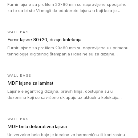
Furnir lajsne sa profilom 20x80 mm su napravljene specijalno
za to da bi ste Vi mogli da odaberete lajsnu u boji koja je
identična boji bilo kog dizajna kolekcije parketa.
WALL BASE
Furnir lajsne 80*20, dizajn kolekcija
Furnir lajsne sa profilom 20x80 mm su napravljene uz primenu
tehnologije digitalnog štampanja i idealne su za dizajne
parketne daske.
WALL BASE
MDF lajsne za laminat
Lajsne elegantnog dizajna, pravih linija, dostupne su u
dezenima koji se savršeno uklapaju uz aktuelnu kolekciju
Tarkett laminata.
WALL BASE
MDF bela dekorativna lajsna
Univerzalna bela boja je idealna za harmoničnu ili kontrastnu