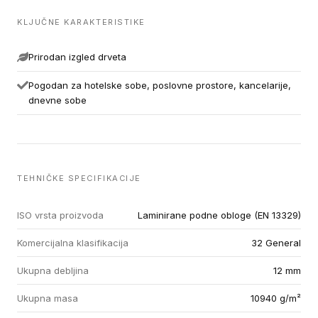
KLJUČNE KARAKTERISTIKE
Prirodan izgled drveta
Pogodan za hotelske sobe, poslovne prostore, kancelarije,
dnevne sobe
TEHNIČKE SPECIFIKACIJE
ISO vrsta proizvoda
Laminirane podne obloge (EN 13329)
Komercijalna klasifikacija
32 General
Ukupna debljina
12 mm
Ukupna masa
10940 g/m²