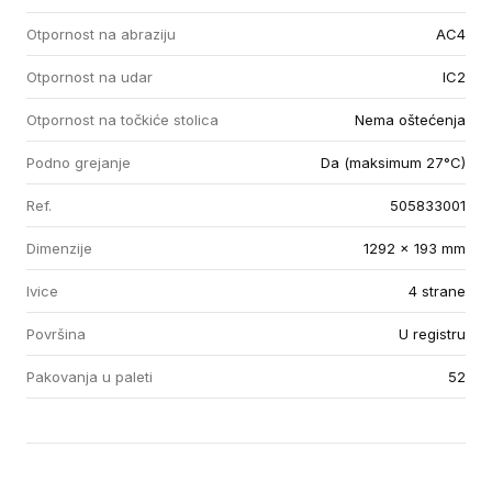
Otpornost na abraziju
AC4
Otpornost na udar
IC2
Otpornost na točkiće stolica
Nema oštećenja
Podno grejanje
Da (maksimum 27°C)
Ref.
505833001
Dimenzije
1292 x 193 mm
Ivice
4 strane
Površina
U registru
Pakovanja u paleti
52