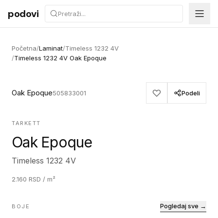
Preskoči na sadržaj
podovi
Početna
/
Laminat
/
Timeless 1232 4V
/
Timeless 1232 4V Oak Epoque
Oak Epoque
505833001
Podeli
TARKETT
Oak Epoque
Timeless 1232 4V
2.160
RSD
/ m²
Pogledaj sve →
BOJE