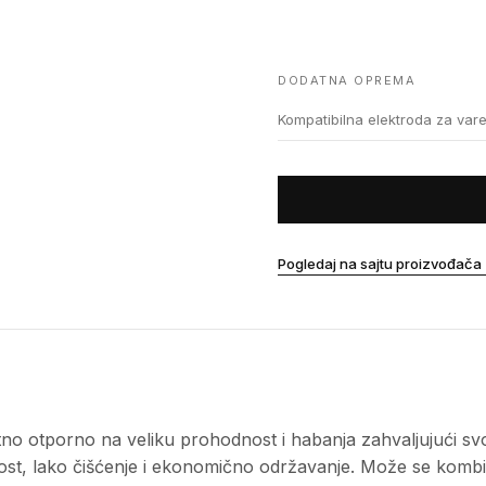
DODATNA OPREMA
Kompatibilna elektroda za var
Pogledaj na sajtu proizvođača
o otporno na veliku prohodnost i habanja zahvaljujući svoj
jivost, lako čišćenje i ekonomično održavanje. Može se ko