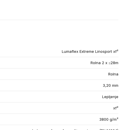
Lumaflex Extreme Linosport xf²
Rolna 2 x ≤28m
Rolna
3,20 mm
Lepljenje
xf²
3800 g/m²