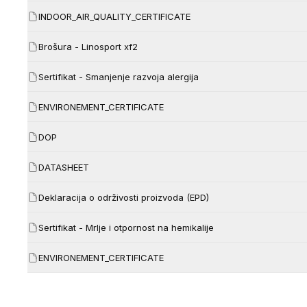
INDOOR_AIR_QUALITY_CERTIFICATE
Brošura - Linosport xf2
Sertifikat - Smanjenje razvoja alergija
ENVIRONEMENT_CERTIFICATE
DOP
DATASHEET
Deklaracija o održivosti proizvoda (EPD)
Sertifikat - Mrlje i otpornost na hemikalije
ENVIRONEMENT_CERTIFICATE