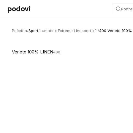
Preskoči na sadržaj
podovi
Pretra
Početna
/
Sport
/
Lumaflex Extreme Linosport xf²
/
400 Veneto 100% 
Veneto 100% LINEN
400