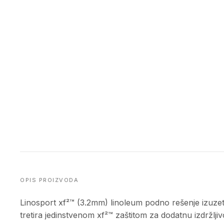
OPIS PROIZVODA
Linosport xf²™ (3.2mm) linoleum podno rešenje izuzetn
tretira jedinstvenom xf²™ zaštitom za dodatnu izdržl