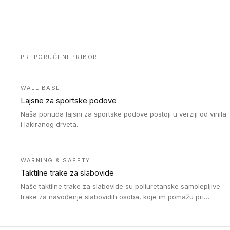
PREPORUČENI PRIBOR
WALL BASE
Lajsne za sportske podove
Naša ponuda lajsni za sportske podove postoji u verziji od vinila
i lakiranog drveta.
WARNING & SAFETY
Taktilne trake za slabovide
Naše taktilne trake za slabovide su poliuretanske samolepljive
trake za navođenje slabovidih osoba, koje im pomažu pri
kretanju u prostoru. Ravne trake omogućavaju slabovidim
osobama da prate putanju pomoću belog štapa. Ove taktilne
trake su kompatibilne sa homogenim i heterogenim vinilnim