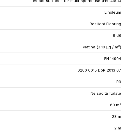
Indoor surfaces for multi-sports use (EN 14904)
Linoleum
Resilient Flooring
8 dB
Platina (≤ 10 µg / m³)
EN 14904
0200 0015 DoP 2013 07
R9
Ne sadrži ftalate
60 m²
28 m
2 m