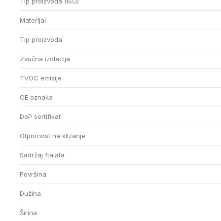
Tip proizvoda (ISO)
Materijal
Tip proizvoda
Zvučna izolacija
TVOC emisije
CE oznaka
DoP sertifikat
Otpornost na klizanje
Sadržaj ftalata
Površina
Dužina
Širina