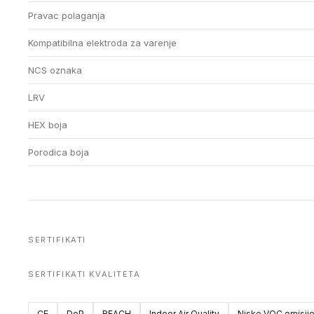
Pravac polaganja
Kompatibilna elektroda za varenje
NCS oznaka
LRV
HEX boja
Porodica boja
SERTIFIKATI
SERTIFIKATI KVALITETA
CE
DoP
REACH
Indoor Air Quality
Niske VOC emisij