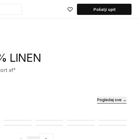
Pošalji upit
% LINEN
ort xf²
Pogledaj sve →