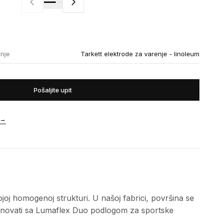
enje
Tarkett elektrode za varenje - linoleum
Pošaljite upit
→
oj homogenoj strukturi. U našoj fabrici, površina se
mbinovati sa Lumaflex Duo podlogom za sportske