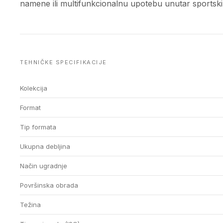
namene ili multifunkcionalnu upotebu unutar sportski
TEHNIČKE SPECIFIKACIJE
Kolekcija
Format
Tip formata
Ukupna debljina
Način ugradnje
Površinska obrada
Težina