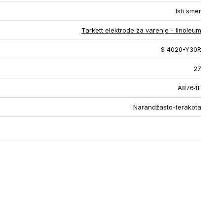
Isti smer
Tarkett elektrode za varenje - linoleum
S 4020-Y30R
27
A8764F
Narandžasto-terakota