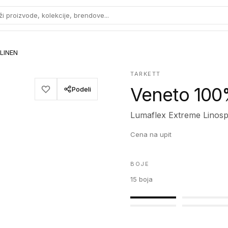
ži proizvode, kolekcije, brendove...
LINEN
TARKETT
Veneto 100
Podeli
Lumaflex Extreme Linosp
Cena na upit
BOJE
15
boja