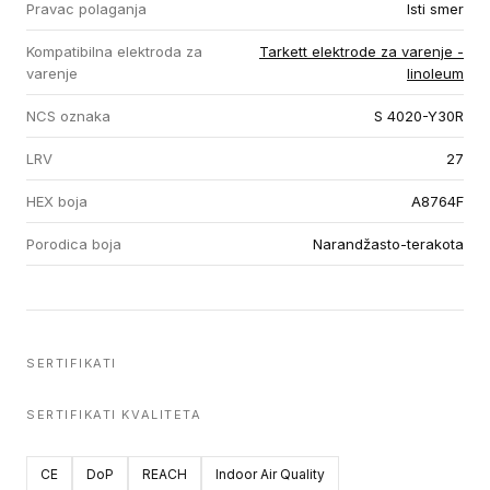
Pravac polaganja
Isti smer
Kompatibilna elektroda za
Tarkett elektrode za varenje -
varenje
linoleum
NCS oznaka
S 4020-Y30R
LRV
27
HEX boja
A8764F
Porodica boja
Narandžasto-terakota
SERTIFIKATI
SERTIFIKATI KVALITETA
CE
DoP
REACH
Indoor Air Quality