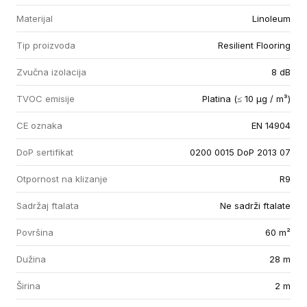
Materijal
Linoleum
Tip proizvoda
Resilient Flooring
Zvučna izolacija
8 dB
TVOC emisije
Platina (≤ 10 µg / m³)
CE oznaka
EN 14904
DoP sertifikat
0200 0015 DoP 2013 07
Otpornost na klizanje
R9
Sadržaj ftalata
Ne sadrži ftalate
Površina
60 m²
Dužina
28 m
Širina
2 m