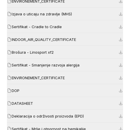
ENVIRONEMENT_CERTIFICATE
Izjava o uticaju na zdravlje (MHS)
Sertifikat - Cradle to Cradle
INDOOR_AIR_QUALITY_CERTIFICATE
Brošura - Linosport xf2
Sertifikat - Smanjenje razvoja alergija
ENVIRONEMENT_CERTIFICATE
DOP
DATASHEET
Deklaracija o održivosti proizvoda (EPD)
Sertifikat - Mrlje i otpornost na hemikalije