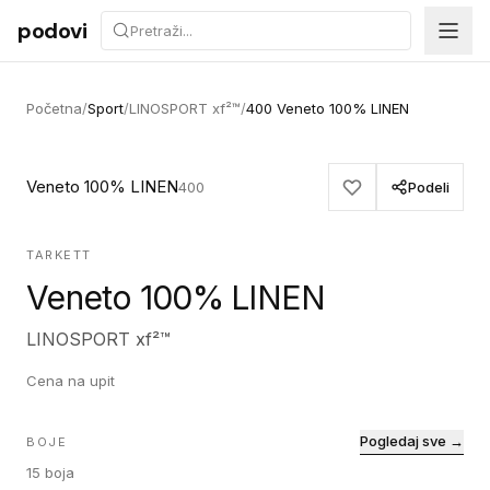
Preskoči na sadržaj
podovi
Početna
/
Sport
/
LINOSPORT xf²™
/
400 Veneto 100% LINEN
Veneto 100% LINEN
400
Podeli
TARKETT
Veneto 100% LINEN
LINOSPORT xf²™
Cena na upit
Pogledaj sve →
BOJE
15
boja