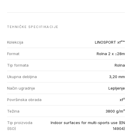
TEHNIČKE SPECIFIKACIJE
Kolekcija
LINOSPORT xf²™
Format
Rolna 2 x ≤28m
Tip formata
Rolna
Ukupna debljina
3,20 mm
Način ugradnje
Lepljenje
Površinska obrada
xf²
Težina
3800 g/m²
Tip proizvoda
Indoor surfaces for multi-sports use (EN
(ISO)
14904)