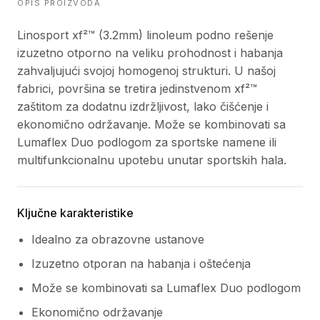
OPIS PROIZVODA
Linosport xf²™ (3.2mm) linoleum podno rešenje
izuzetno otporno na veliku prohodnost i habanja
zahvaljujući svojoj homogenoj strukturi. U našoj
fabrici, površina se tretira jedinstvenom xf²™
zaštitom za dodatnu izdržljivost, lako čišćenje i
ekonomično održavanje. Može se kombinovati sa
Lumaflex Duo podlogom za sportske namene ili
multifunkcionalnu upotebu unutar sportskih hala.
Ključne karakteristike
Idealno za obrazovne ustanove
Izuzetno otporan na habanja i oštećenja
Može se kombinovati sa Lumaflex Duo podlogom
Ekonomično održavanje