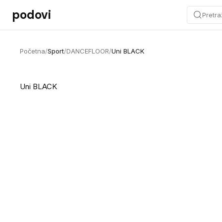
Preskoči na sadržaj
podovi
Pretra
Početna
/
Sport
/
DANCEFLOOR
/
Uni BLACK
Uni BLACK