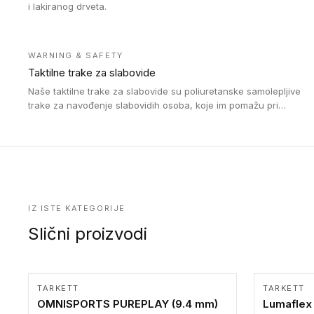
i lakiranog drveta.
WARNING & SAFETY
Taktilne trake za slabovide
Naše taktilne trake za slabovide su poliuretanske samolepljive
trake za navođenje slabovidih osoba, koje im pomažu pri
kretanju u prostoru. Ravne trake omogućavaju slabovidim
osobama da prate putanju pomoću belog štapa. Ove taktilne
trake su kompatibilne sa homogenim i heterogenim vinilnim
podovima, LVT lepljenim pločicama i linoleumom.
IZ ISTE KATEGORIJE
Slični proizvodi
TARKETT
TARKETT
OMNISPORTS PUREPLAY (9.4 mm)
Lumaflex 