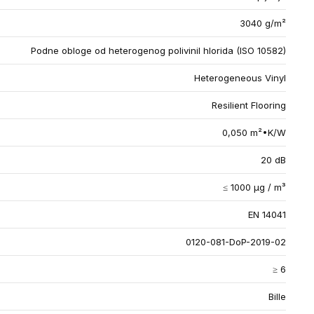
3040 g/m²
Podne obloge od heterogenog polivinil hlorida (ISO 10582)
Heterogeneous Vinyl
Resilient Flooring
0,050 m²•K/W
20 dB
≤ 1000 µg / m³
EN 14041
0120-081-DoP-2019-02
≥ 6
Bille