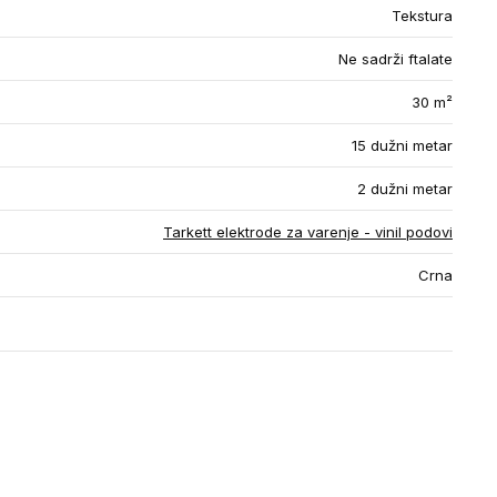
Tekstura
Ne sadrži ftalate
30 m²
15 dužni metar
2 dužni metar
Tarkett elektrode za varenje - vinil podovi
Crna