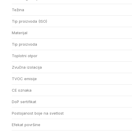
Težina
Tip proizvoda (ISO)
Materijal
Tip proizvoda
Toplotni otpor
Zvučna izolacija
TVOC emisije
CE oznaka
DoP sertifikat
Postojanost boje na svetlost
Efekat površine