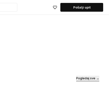
Pošalji upit
Pogledaj sve →