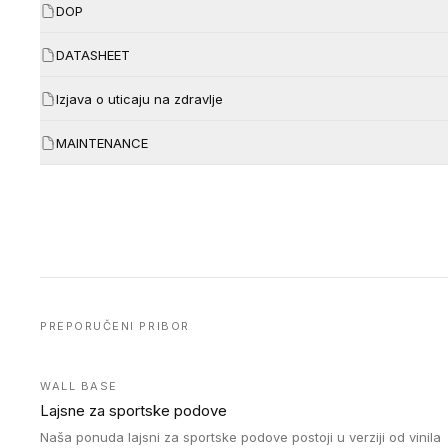
DOP
DATASHEET
Izjava o uticaju na zdravlje
MAINTENANCE
PREPORUČENI PRIBOR
WALL BASE
Lajsne za sportske podove
Naša ponuda lajsni za sportske podove postoji u verziji od vinila