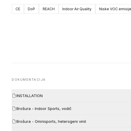
CE
DoP
REACH
Indoor Air Quality
Niske VOC emisij
DOKUMENTACIJA
INSTALLATION
Brošura - Indoor Sports, vodič
Brošura - Omnisports, heterogeni vinil