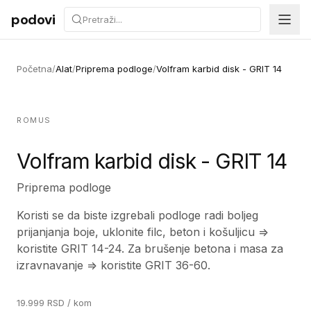
Preskoči na sadržaj
podovi
Početna
/
Alat
/
Priprema podloge
/
Volfram karbid disk - GRIT 14
ROMUS
Volfram karbid disk - GRIT 14
Priprema podloge
Koristi se da biste izgrebali podloge radi boljeg
prijanjanja boje, uklonite filc, beton i košuljicu =>
koristite GRIT 14-24. Za brušenje betona i masa za
izravnavanje => koristite GRIT 36-60.
19.999
RSD
/ kom