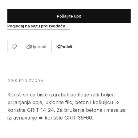
Pošaljite upit
Pogledaj na sajtu proizvođača
→
Uporedi
Podeli
OPIS PROIZVODA
Koristi se da biste izgrebali podloge radi boljeg
prijanjanja boje, uklonite filc, beton i košuljicu =>
koristite GRIT 14-24. Za brušenje betona i masa za
izravnavanje => koristite GRIT 36-60.