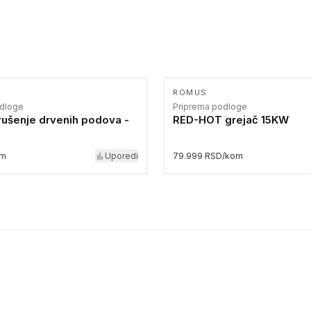
ROMUS
odloge
Priprema podloge
rušenje drvenih podova -
RED-HOT grejač 15KW
om
Uporedi
79.999 RSD/kom