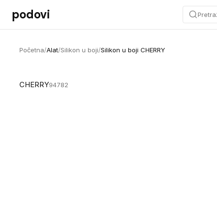
Preskoči na sadržaj
podovi
Pretra
Početna
/
Alat
/
Silikon u boji
/
Silikon u boji CHERRY
CHERRY
94782