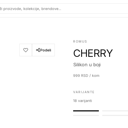
ži proizvode, kolekcije, brendove...
ROMUS
CHERRY
Podeli
Silikon u boji
999
RSD
/ kom
VARIJANTE
18
varijanti