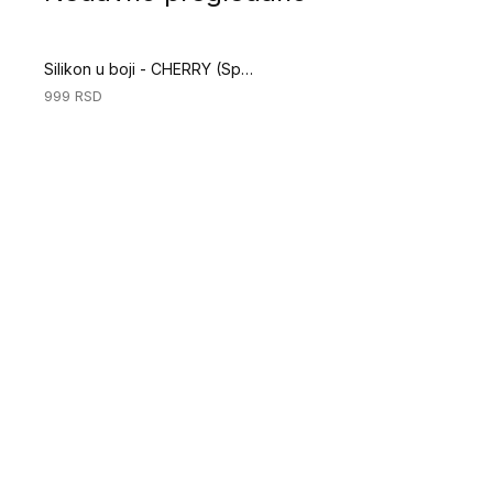
Silikon u boji - CHERRY (Specijalni alati za podove)
999
RSD