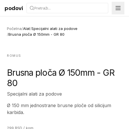
Preskoči na sadržaj
podovi
Početna
/
Alat
/
Specijalni alati za podove
/
Brusna ploča Ø 150mm - GR 80
ROMUS
Brusna ploča Ø 150mm - GR
80
Specijalni alati za podove
Ø 150 mm jednostrane brusne ploče od silicijum
karbida.
299
RSD
/ kom