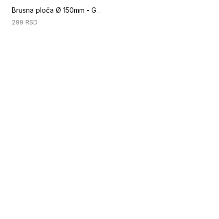
Brusna ploča Ø 150mm - GR 80 (Specijalni alati za podove)
299
RSD