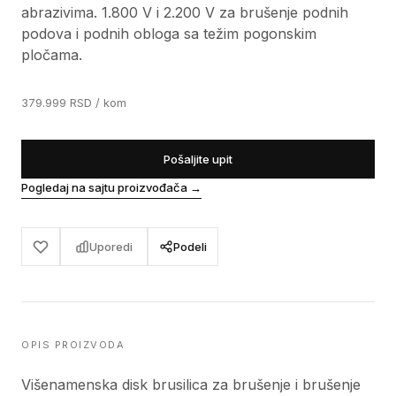
abrazivima. 1.800 V i 2.200 V za brušenje podnih
podova i podnih obloga sa težim pogonskim
pločama.
379.999
RSD
/ kom
Pošaljite upit
Pogledaj na sajtu proizvođača
→
Uporedi
Podeli
OPIS PROIZVODA
Višenamenska disk brusilica za brušenje i brušenje