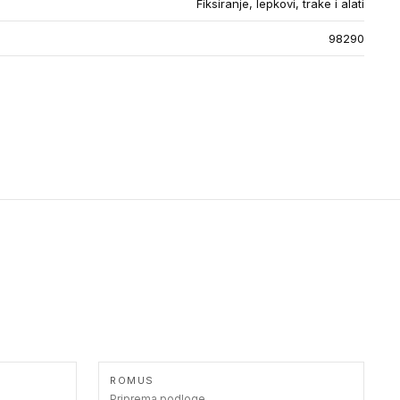
Fiksiranje, lepkovi, trake i alati
98290
ROMUS
Priprema podloge