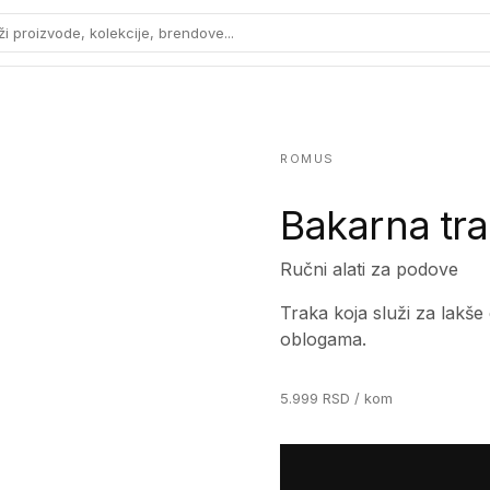
ži proizvode, kolekcije, brendove...
ROMUS
Bakarna tr
Ručni alati za podove
Traka koja služi za lakš
oblogama.
5.999
RSD
/ kom