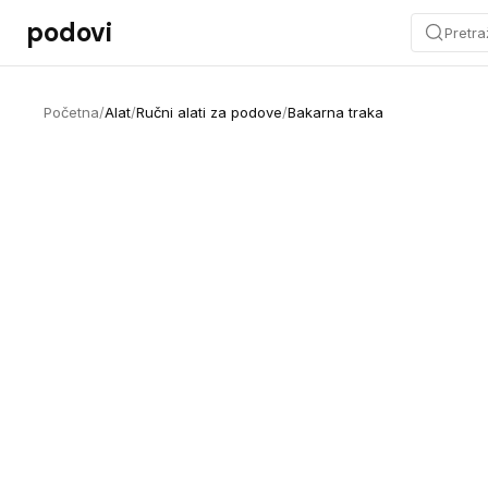
Preskoči na sadržaj
podovi
Pretra
Početna
/
Alat
/
Ručni alati za podove
/
Bakarna traka