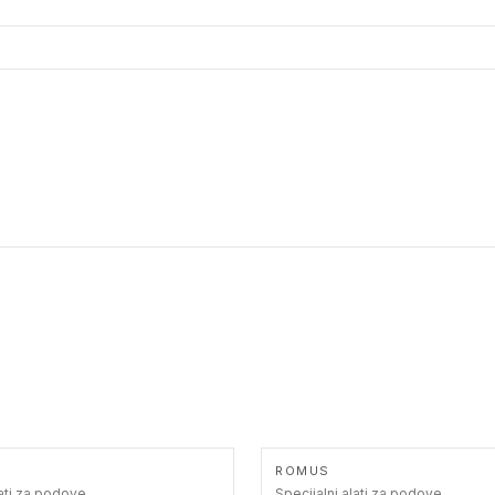
ROMUS
lati za podove
Specijalni alati za podove