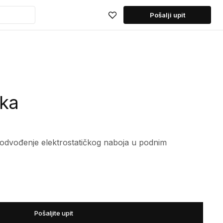
Pošalji upit
aka
e odvođenje elektrostatičkog naboja u podnim
Pošaljite upit