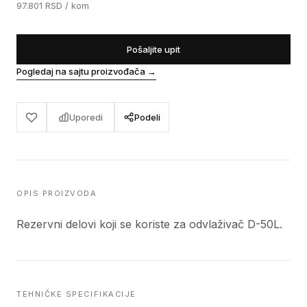
97.801
RSD
/ kom
Pošaljite upit
Pogledaj na sajtu proizvođača
→
Uporedi
Podeli
OPIS PROIZVODA
Rezervni delovi koji se koriste za odvlaživač D-50L.
TEHNIČKE SPECIFIKACIJE