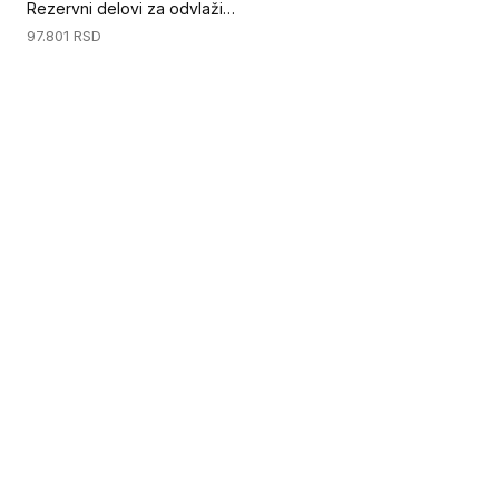
Rezervni delovi za odvlaživač D-50L - Hidrostick sonda (Priprema podloge)
97.801
RSD