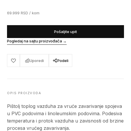
69.999
RSD
/ kom
Pošaljite upit
Pogledaj na sajtu proizvođača
→
Uporedi
Podeli
OPIS PROIZVODA
Pištolj toplog vazduha za vruće zavarivanje spojeva
u PVC podovima i linoleumskim podovima. Podesiva
temperatura i protok vazduha u zavisnosti od brzine
procesa vrućeg zavarivanja.