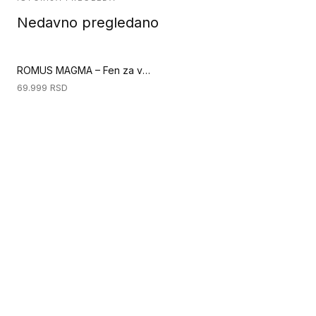
Nedavno pregledano
ROMUS MAGMA – Fen za varenje (Specijalni alati za podove)
69.999
RSD