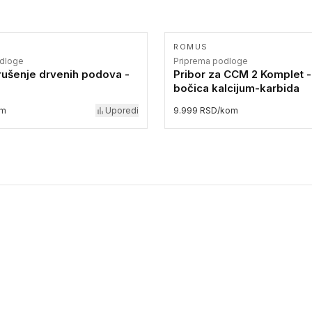
ROMUS
odloge
Priprema podloge
rušenje drvenih podova -
Pribor za CCM 2 Komplet -
bočica kalcijum-karbida
om
Uporedi
9.999 RSD/kom