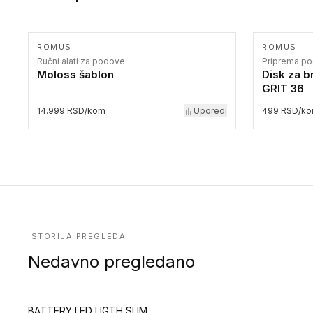
ROMUS
ROMUS
Ručni alati za podove
Priprema p
Moloss šablon
Disk za b
GRIT 36
14.999 RSD/kom
Uporedi
499 RSD/k
ISTORIJA PREGLEDA
Nedavno pregledano
BATTERY LED LIGTH SLIM 30W – Reflektor (Oprema i zaštitna oprema)