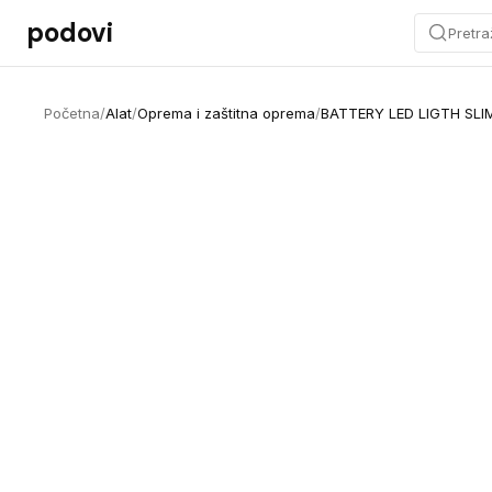
Preskoči na sadržaj
podovi
Pretra
Početna
/
Alat
/
Oprema i zaštitna oprema
/
BATTERY LED LIGTH SLIM