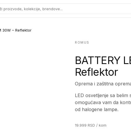
ži proizvode, kolekcije, brendove...
 30W – Reflektor
ROMUS
BATTERY L
Reflektor
Oprema i zaštitna oprem
LED osvetljenje sa belim s
omogućava vam da kontro
od halogene lampe.
19.999
RSD
/ kom