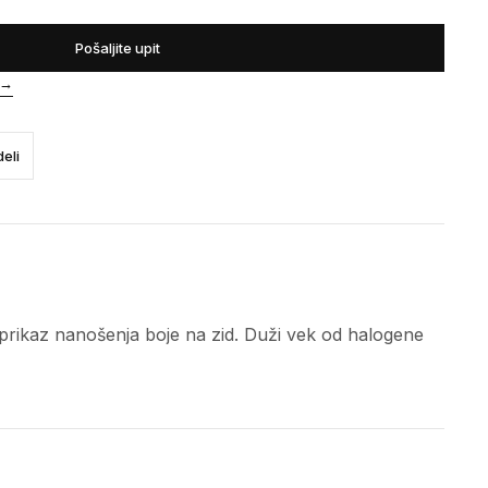
Pošaljite upit
→
eli
i prikaz nanošenja boje na zid. Duži vek od halogene