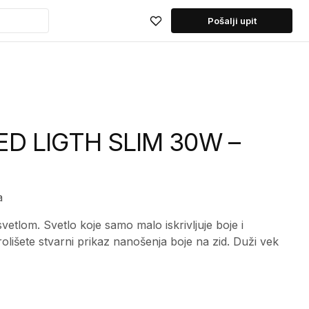
Pošalji upit
ED LIGTH SLIM 30W –
a
vetlom. Svetlo koje samo malo iskrivljuje boje i
lišete stvarni prikaz nanošenja boje na zid. Duži vek