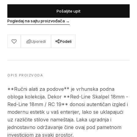
Pošaljite upit
Pogledaj na sajtu proizvođača
→
Uporedi
Podeli
OPIS PROIZVODA
**Ručni alati za podove** je vrhunska podna
obloga kolekcija. Dekor **Red-Line Skalpel 18mm -
Red-Line 18mm / RC 19** donosi autentičan izgled i
modernu estetik u vaš enterijer, lako se uklapajući
uz različite stilove nameštaja. Laka ugradnja i
jednostavno održavanje čine ovaj pod pametnom
investicijom za svaki prostor.