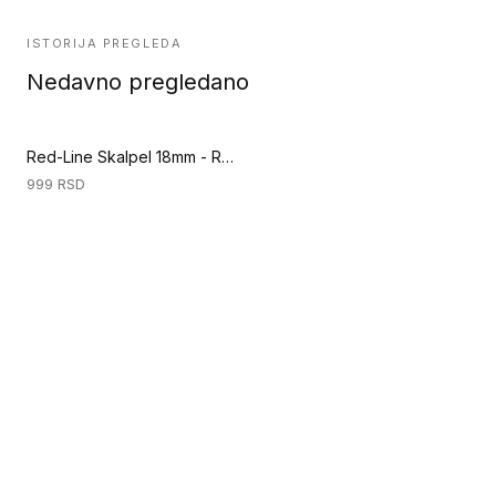
ISTORIJA PREGLEDA
Nedavno pregledano
Red-Line Skalpel 18mm - Red-Line 18mm / RC 19 (Ručni alati za podove)
999
RSD