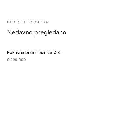
ISTORIJA PREGLEDA
Nedavno pregledano
Pokrivna brza mlaznica Ø 4-5 mm (Specijalni alati za podove)
9.999
RSD