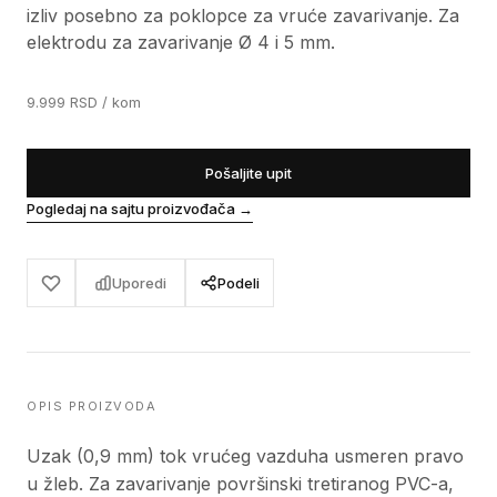
izliv posebno za poklopce za vruće zavarivanje. Za
elektrodu za zavarivanje Ø 4 i 5 mm.
9.999
RSD
/ kom
Pošaljite upit
Pogledaj na sajtu proizvođača
→
Uporedi
Podeli
OPIS PROIZVODA
Uzak (0,9 mm) tok vrućeg vazduha usmeren pravo
u žleb. Za zavarivanje površinski tretiranog PVC-a,