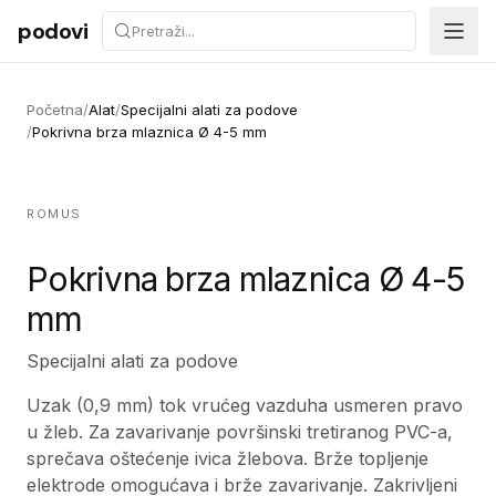
Preskoči na sadržaj
podovi
Početna
/
Alat
/
Specijalni alati za podove
/
Pokrivna brza mlaznica Ø 4-5 mm
ROMUS
Pokrivna brza mlaznica Ø 4-5
mm
Specijalni alati za podove
Uzak (0,9 mm) tok vrućeg vazduha usmeren pravo
u žleb. Za zavarivanje površinski tretiranog PVC-a,
sprečava oštećenje ivica žlebova. Brže topljenje
elektrode omogućava i brže zavarivanje. Zakrivljeni