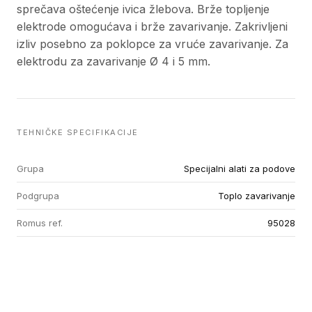
sprečava oštećenje ivica žlebova. Brže topljenje
elektrode omogućava i brže zavarivanje. Zakrivljeni
izliv posebno za poklopce za vruće zavarivanje. Za
elektrodu za zavarivanje Ø 4 i 5 mm.
TEHNIČKE SPECIFIKACIJE
Grupa
Specijalni alati za podove
Podgrupa
Toplo zavarivanje
Romus ref.
95028