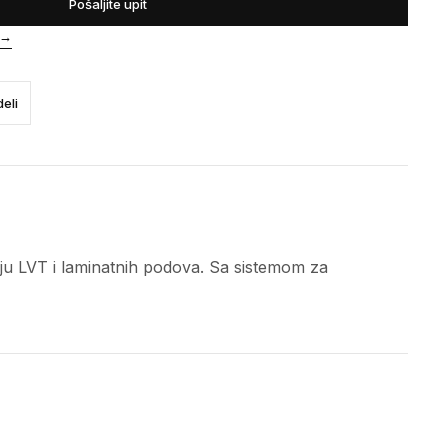
Pošaljite upit
→
eli
čenju LVT i laminatnih podova. Sa sistemom za