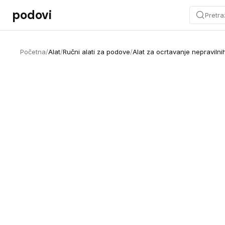
Preskoči na sadržaj
podovi
Pretra
Početna
/
Alat
/
Ručni alati za podove
/
Alat za ocrtavanje nepravilni