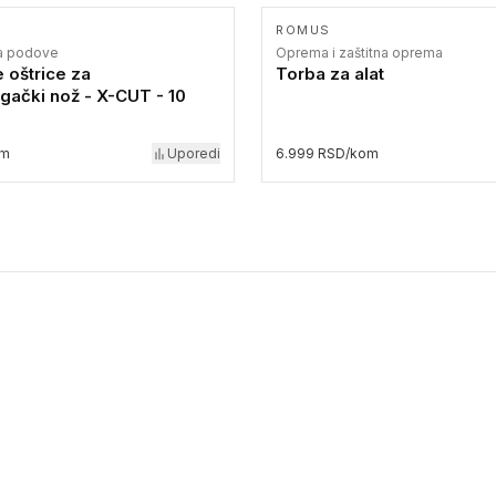
ROMUS
za podove
Oprema i zaštitna oprema
 oštrice za
Torba za alat
ački nož - X-CUT - 10
om
Uporedi
6.999 RSD/kom