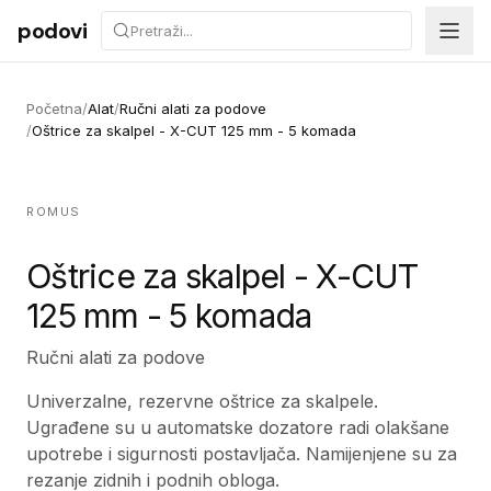
Preskoči na sadržaj
podovi
Početna
/
Alat
/
Ručni alati za podove
/
Oštrice za skalpel - X-CUT 125 mm - 5 komada
ROMUS
Oštrice za skalpel - X-CUT
125 mm - 5 komada
Ručni alati za podove
Univerzalne, rezervne oštrice za skalpele.
Ugrađene su u automatske dozatore radi olakšane
upotrebe i sigurnosti postavljača. Namijenjene su za
rezanje zidnih i podnih obloga.