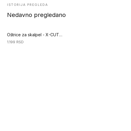
ISTORIJA PREGLEDA
Nedavno pregledano
Oštrice za skalpel - X-CUT 125 mm - 5 komada (Ručni alati za podove)
1.199
RSD