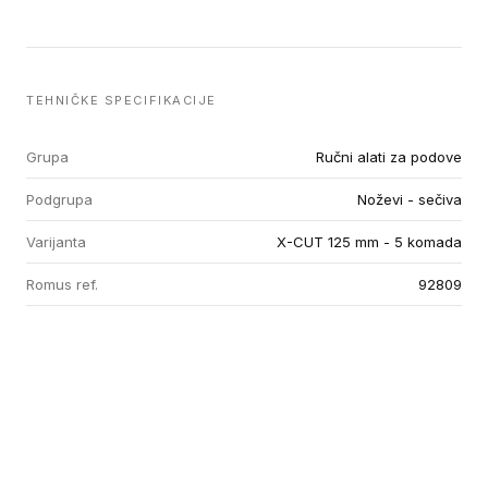
TEHNIČKE SPECIFIKACIJE
Grupa
Ručni alati za podove
Podgrupa
Noževi - sečiva
Varijanta
X-CUT 125 mm - 5 komada
Romus ref.
92809