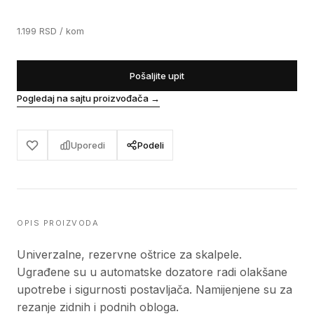
1.199
RSD
/ kom
Pošaljite upit
Pogledaj na sajtu proizvođača
→
Uporedi
Podeli
OPIS PROIZVODA
Univerzalne, rezervne oštrice za skalpele.
Ugrađene su u automatske dozatore radi olakšane
upotrebe i sigurnosti postavljača. Namijenjene su za
rezanje zidnih i podnih obloga.