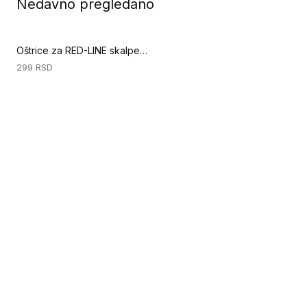
Nedavno pregledano
Oštrice za RED-LINE skalpel - RED-LINE Blanche 9 mm - 10 komada (Ručni alati za podove)
299
RSD