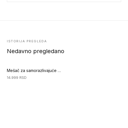
ISTORIJA PREGLEDA
Nedavno pregledano
Mešač za samorazlivajuće mase (Priprema podloge)
14.999
RSD