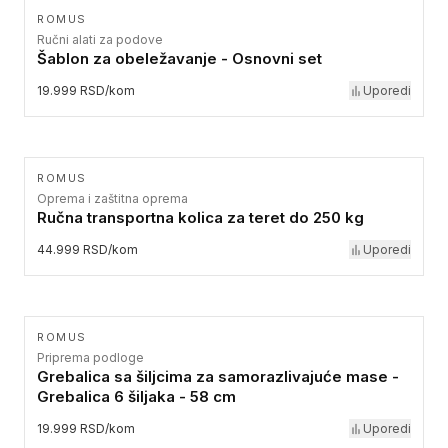
ROMUS
Ručni alati za podove
Šablon za obeležavanje - Osnovni set
19.999 RSD/kom
Uporedi
ROMUS
Oprema i zaštitna oprema
Ručna transportna kolica za teret do 250 kg
44.999 RSD/kom
Uporedi
ROMUS
Priprema podloge
Grebalica sa šiljcima za samorazlivajuće mase -
Grebalica 6 šiljaka - 58 cm
19.999 RSD/kom
Uporedi