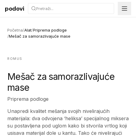
Preskoči na sadržaj
podovi
Početna
/
Alat
/
Priprema podloge
/
Mešač za samorazlivajuće mase
ROMUS
Mešač za samorazlivajuće
mase
Priprema podloge
Unapredi kvalitet mešanja svojih nivelirajućih
materijala: dva odvojena ‘heliksa’ specijalnog miksera
su postavljena pod uglom kako bi stvorila vrtlog koji
usisava materijal dole u kantu. Tako će nivelirajući