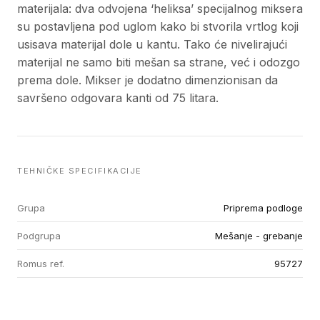
materijala: dva odvojena ‘heliksa’ specijalnog miksera
su postavljena pod uglom kako bi stvorila vrtlog koji
usisava materijal dole u kantu. Tako će nivelirajući
materijal ne samo biti mešan sa strane, već i odozgo
prema dole. Mikser je dodatno dimenzionisan da
savršeno odgovara kanti od 75 litara.
TEHNIČKE SPECIFIKACIJE
Grupa
Priprema podloge
Podgrupa
Mešanje - grebanje
Romus ref.
95727