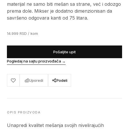
materijal ne samo biti mešan sa strane, već i odozgo
prema dole. Mikser je dodatno dimenzionisan da
savršeno odgovara kanti od 75 litara.
14.999
RSD
/ kom
Pošaljite upit
Pogledaj na sajtu proizvođača
→
Uporedi
Podeli
OPIS PROIZVODA
Unapredi kvalitet mešanja svojih nivelirajućih