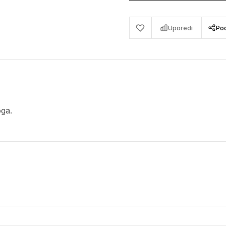
Uporedi
Pod
ga.