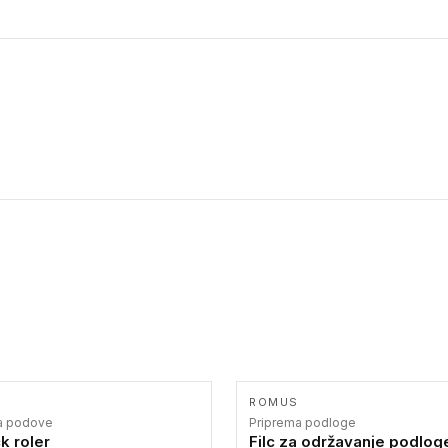
ROMUS
za podove
Priprema podloge
k roler
Filc za održavanje podlog