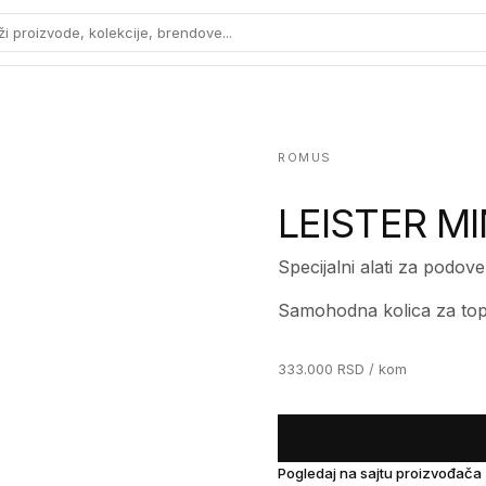
ži proizvode, kolekcije, brendove...
ROMUS
LEISTER M
Specijalni alati za podove
Samohodna kolica za topl
333.000
RSD
/ kom
Pogledaj na sajtu proizvođača