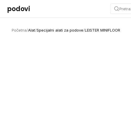
Preskoči na sadržaj
podovi
Pretra
Početna
/
Alat
/
Specijalni alati za podove
/
LEISTER MINIFLOOR