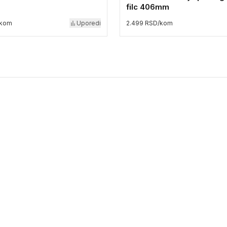
filc 406mm
/kom
Uporedi
2.499 RSD/kom