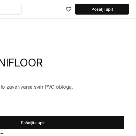
Pošalji upit
INIFLOOR
o zavarivanje svih PVC obloga.
Pošaljite upit
→