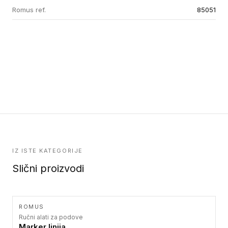
Romus ref.
85051
IZ ISTE KATEGORIJE
Slični proizvodi
ROMUS
Ručni alati za podove
Marker linija