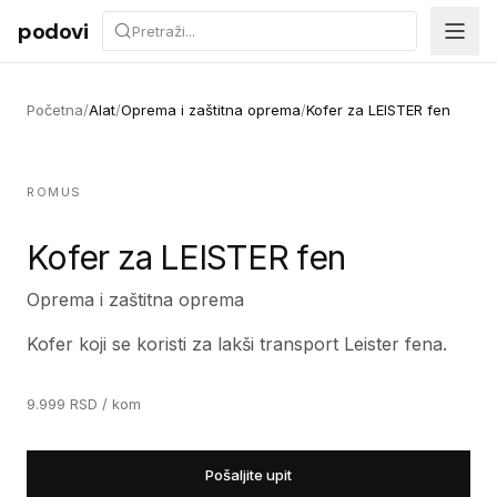
Preskoči na sadržaj
podovi
Početna
/
Alat
/
Oprema i zaštitna oprema
/
Kofer za LEISTER fen
ROMUS
Kofer za LEISTER fen
Oprema i zaštitna oprema
Kofer koji se koristi za lakši transport Leister fena.
9.999
RSD
/ kom
Pošaljite upit