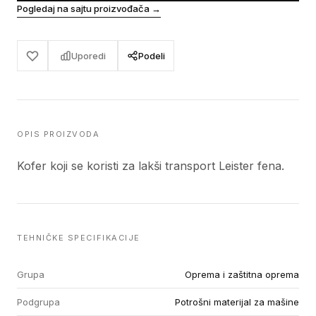
Pogledaj na sajtu proizvođača
→
Uporedi
Podeli
OPIS PROIZVODA
Kofer koji se koristi za lakši transport Leister fena.
TEHNIČKE SPECIFIKACIJE
Grupa
Oprema i zaštitna oprema
Podgrupa
Potrošni materijal za mašine