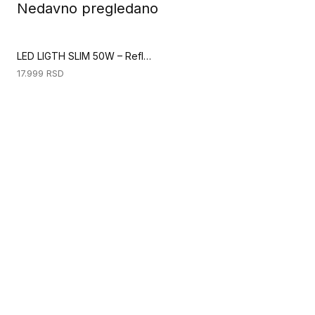
Nedavno pregledano
LED LIGTH SLIM 50W – Reflektor (Oprema i zaštitna oprema)
17.999
RSD