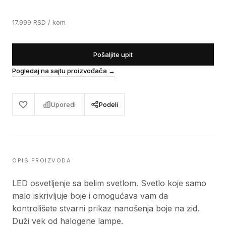
17.999
RSD
/ kom
Pošaljite upit
Pogledaj na sajtu proizvođača
→
Uporedi
Podeli
OPIS PROIZVODA
LED osvetljenje sa belim svetlom. Svetlo koje samo
malo iskrivljuje boje i omogućava vam da
kontrolišete stvarni prikaz nanošenja boje na zid.
Duži vek od halogene lampe.