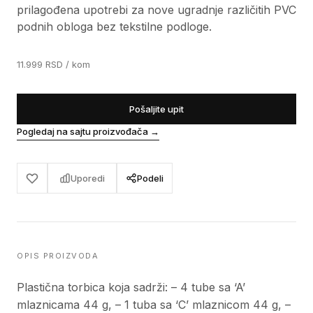
prilagođena upotrebi za nove ugradnje različitih PVC
podnih obloga bez tekstilne podloge.
11.999
RSD
/ kom
Pošaljite upit
Pogledaj na sajtu proizvođača
→
Uporedi
Podeli
OPIS PROIZVODA
Plastična torbica koja sadrži: – 4 tube sa ‘A’
mlaznicama 44 g, – 1 tuba sa ‘C’ mlaznicom 44 g, –