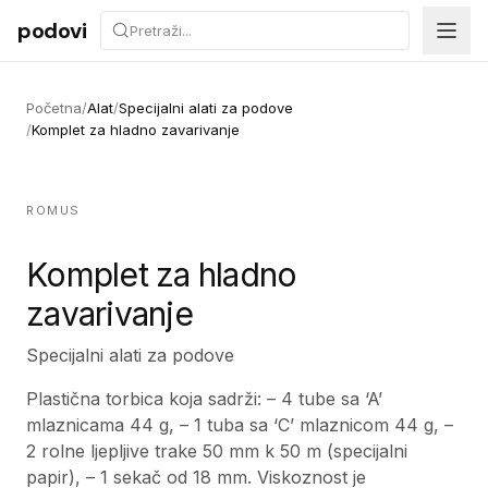
Preskoči na sadržaj
podovi
Početna
/
Alat
/
Specijalni alati za podove
/
Komplet za hladno zavarivanje
ROMUS
Komplet za hladno
zavarivanje
Specijalni alati za podove
Plastična torbica koja sadrži: – 4 tube sa ‘A’
mlaznicama 44 g, – 1 tuba sa ‘C’ mlaznicom 44 g, –
2 rolne ljepljive trake 50 mm k 50 m (specijalni
papir), – 1 sekač od 18 mm. Viskoznost je