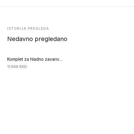
ISTORIJA PREGLEDA
Nedavno pregledano
Komplet za hladno zavarivanje (Specijalni alati za podove)
11.999
RSD