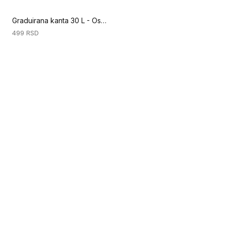
Graduirana kanta 30 L - Osnovni poklopac za kantu (Priprema podloge)
499
RSD