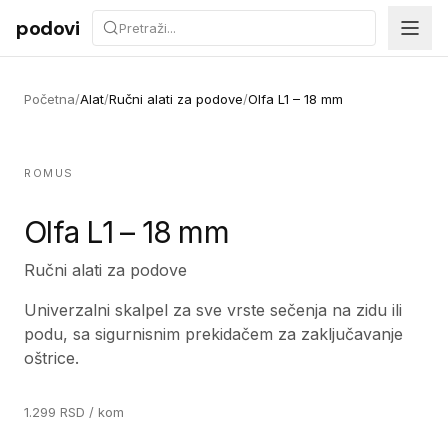
Preskoči na sadržaj
podovi
Početna
/
Alat
/
Ručni alati za podove
/
Olfa L1 – 18 mm
ROMUS
Olfa L1 – 18 mm
Ručni alati za podove
Univerzalni skalpel za sve vrste sečenja na zidu ili
podu, sa sigurnisnim prekidačem za zaključavanje
oštrice.
1.299
RSD
/ kom