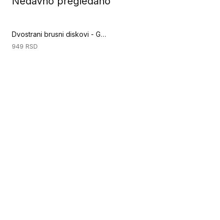
Nedavno pregledano
Dvostrani brusni diskovi - GRIT 100 - 406 mm (Priprema podloge)
949
RSD