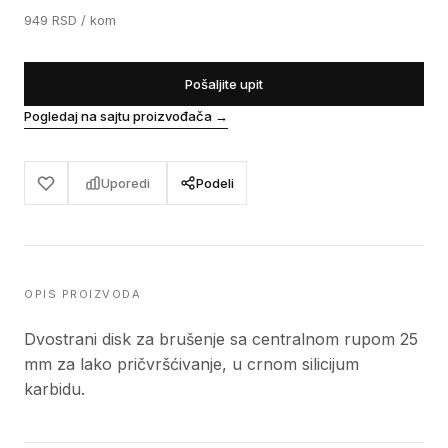
949
RSD
/ kom
Pošaljite upit
Pogledaj na sajtu proizvođača
→
Uporedi
Podeli
OPIS PROIZVODA
Dvostrani disk za brušenje sa centralnom rupom 25
mm za lako pričvršćivanje, u crnom silicijum
karbidu.