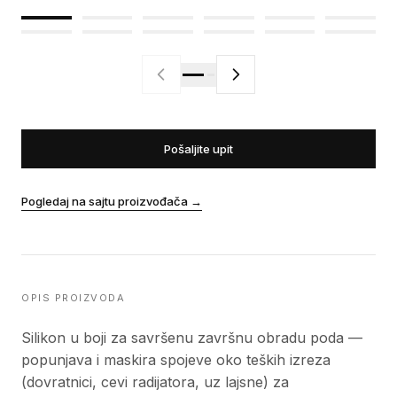
Pošaljite upit
Pogledaj na sajtu proizvođača
→
OPIS PROIZVODA
Silikon u boji za savršenu završnu obradu poda —
popunjava i maskira spojeve oko teških izreza
(dovratnici, cevi radijatora, uz lajsne) za