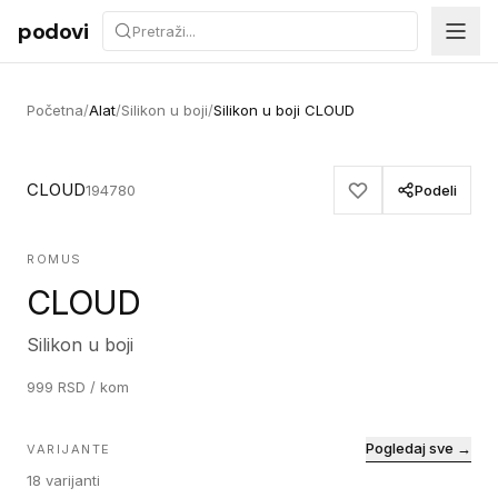
Preskoči na sadržaj
podovi
Početna
/
Alat
/
Silikon u boji
/
Silikon u boji CLOUD
CLOUD
194780
Podeli
ROMUS
CLOUD
Silikon u boji
999
RSD
/ kom
Pogledaj sve →
VARIJANTE
18
varijanti