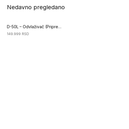
Nedavno pregledano
D-50L – Odvlaživač (Priprema podloge)
149.999
RSD