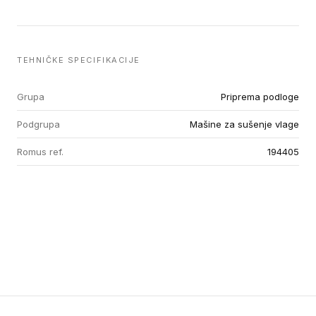
TEHNIČKE SPECIFIKACIJE
Grupa
Priprema podloge
Podgrupa
Mašine za sušenje vlage
Romus ref.
194405