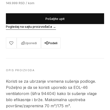
149.999
RSD
/ kom
Pošaljite upit
Pogledaj na sajtu proizvođača
→
Uporedi
Podeli
OPIS PROIZVODA
Koristi se za ubrzanje vremena sušenja podloge.
Poželjno je da se koristi uporedo sa EOL-46
ventilatorom (šifra 94404) kako bi sušenje vlage
bilo efikasnije i brže. Maksimalna upotreba
površine/zapremina 70 m²/175 m³.