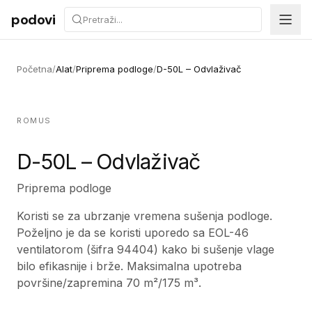
Preskoči na sadržaj
podovi
Početna
/
Alat
/
Priprema podloge
/
D-50L – Odvlaživač
ROMUS
D-50L – Odvlaživač
Priprema podloge
Koristi se za ubrzanje vremena sušenja podloge.
Poželjno je da se koristi uporedo sa EOL-46
ventilatorom (šifra 94404) kako bi sušenje vlage
bilo efikasnije i brže. Maksimalna upotreba
površine/zapremina 70 m²/175 m³.