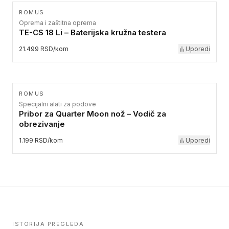
ROMUS
Oprema i zaštitna oprema
TE-CS 18 Li – Baterijska kružna testera
21.499 RSD/kom
Uporedi
ROMUS
Specijalni alati za podove
Pribor za Quarter Moon nož – Vodič za
obrezivanje
1.199 RSD/kom
Uporedi
ISTORIJA PREGLEDA