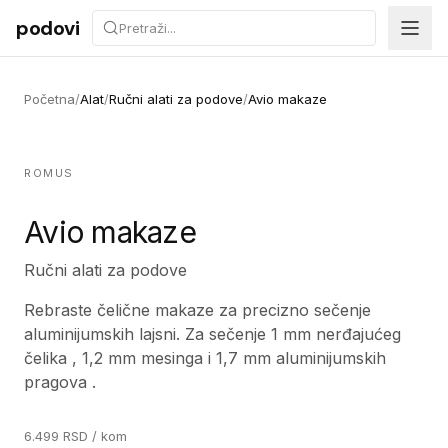
Preskoči na sadržaj
podovi
Početna
/
Alat
/
Ručni alati za podove
/
Avio makaze
ROMUS
Avio makaze
Ručni alati za podove
Rebraste čelične makaze za precizno sečenje
aluminijumskih lajsni. Za sečenje 1 mm nerđajućeg
čelika , 1,2 mm mesinga i 1,7 mm aluminijumskih
pragova .
6.499
RSD
/ kom