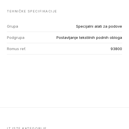
TEHNIČKE SPECIFIKACIJE
Grupa
Specijalni alati za podove
Podgrupa
Postavljanje tekstilnih podnih obloga
Romus ref.
93800
IZ ISTE KATEGORIJE