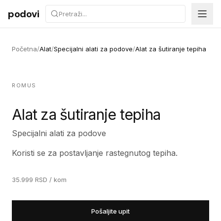
Preskoči na sadržaj
podovi
Početna
/
Alat
/
Specijalni alati za podove
/
Alat za šutiranje tepiha
ROMUS
Alat za šutiranje tepiha
Specijalni alati za podove
Koristi se za postavljanje rastegnutog tepiha.
35.999
RSD
/ kom
Pošaljite upit