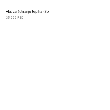
Alat za šutiranje tepiha (Specijalni alati za podove)
35.999
RSD