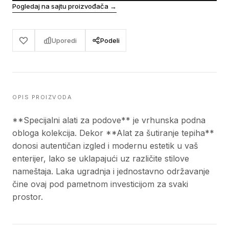
Pogledaj na sajtu proizvođača
→
Uporedi
Podeli
OPIS PROIZVODA
**Specijalni alati za podove** je vrhunska podna
obloga kolekcija. Dekor **Alat za šutiranje tepiha**
donosi autentičan izgled i modernu estetik u vaš
enterijer, lako se uklapajući uz različite stilove
nameštaja. Laka ugradnja i jednostavno održavanje
čine ovaj pod pametnom investicijom za svaki
prostor.