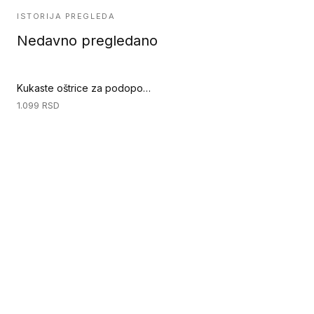
ISTORIJA PREGLEDA
Nedavno pregledano
Kukaste oštrice za podopolagački nož - W8 L - 10 komada (Ručni alati za podove)
1.099
RSD