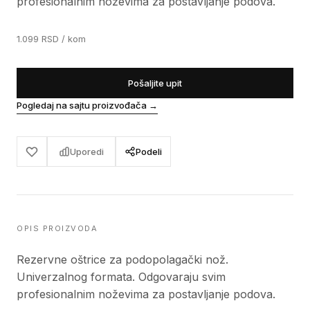
profesionalnim noževima za postavljanje podova.
1.099
RSD
/ kom
Pošaljite upit
Pogledaj na sajtu proizvođača
→
Uporedi
Podeli
OPIS PROIZVODA
Rezervne oštrice za podopolagački nož.
Univerzalnog formata. Odgovaraju svim
profesionalnim noževima za postavljanje podova.