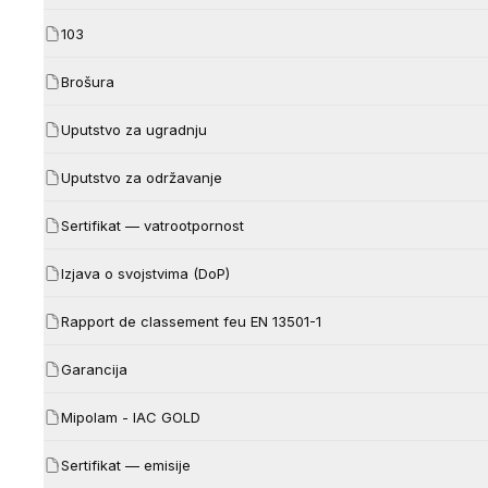
103
Brošura
Uputstvo za ugradnju
Uputstvo za održavanje
Sertifikat — vatrootpornost
Izjava o svojstvima (DoP)
Rapport de classement feu EN 13501-1
Garancija
Mipolam - IAC GOLD
Sertifikat — emisije