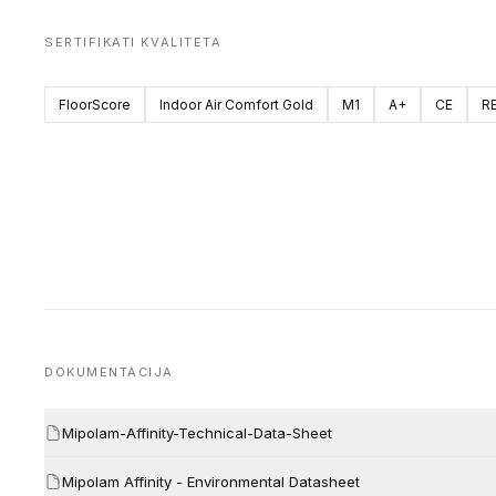
SERTIFIKATI KVALITETA
FloorScore
Indoor Air Comfort Gold
M1
A+
CE
R
DOKUMENTACIJA
Mipolam-Affinity-Technical-Data-Sheet
Mipolam Affinity - Environmental Datasheet