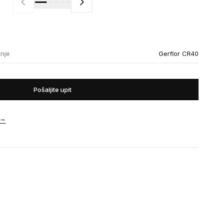
enje
Gerflor CR40
Pošaljite upit
→