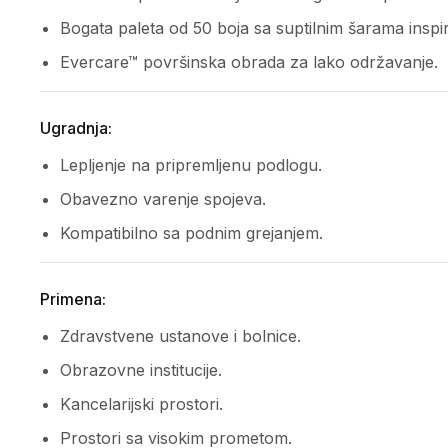
Bogata paleta od 50 boja sa suptilnim šarama inspi
Evercare™ površinska obrada za lako održavanje.
Ugradnja:
Lepljenje na pripremljenu podlogu.
Obavezno varenje spojeva.
Kompatibilno sa podnim grejanjem.
Primena:
Zdravstvene ustanove i bolnice.
Obrazovne institucije.
Kancelarijski prostori.
Prostori sa visokim prometom.