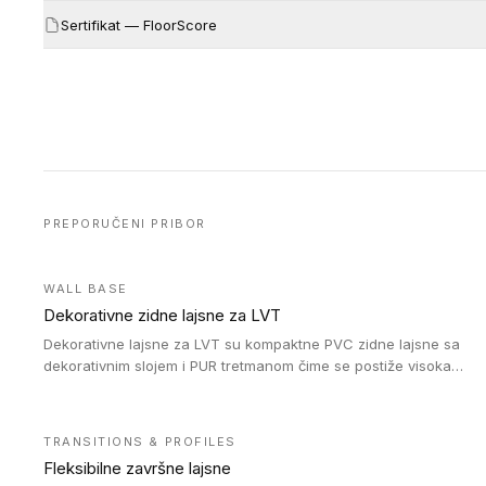
Sertifikat — FloorScore
PREPORUČENI PRIBOR
WALL BASE
Dekorativne zidne lajsne za LVT
Dekorativne lajsne za LVT su kompaktne PVC zidne lajsne sa
dekorativnim slojem i PUR tretmanom čime se postiže visoka
otpornost na abraziju.
TRANSITIONS & PROFILES
Fleksibilne završne lajsne