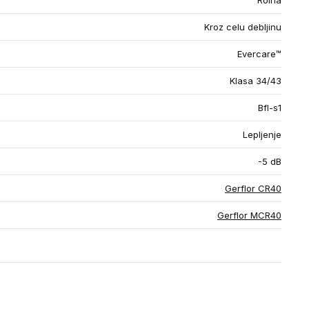
Rolna
Kroz celu debljinu
Evercare™
Klasa 34/43
Bfl-s1
Lepljenje
-5 dB
Gerflor CR40
Gerflor MCR40