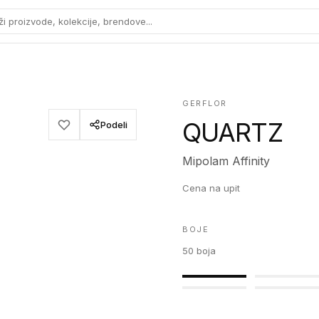
ži proizvode, kolekcije, brendove...
GERFLOR
QUARTZ
Podeli
Mipolam Affinity
Cena na upit
BOJE
50
boja