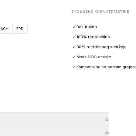
EKOLOŠKE KARAKTERISTIKE
Bez ftalata
EACH
EPD
100% reciklabilno
30% recikliranog sadržaja
Niske VOC emisije
Kompatibilno sa podnim grejan