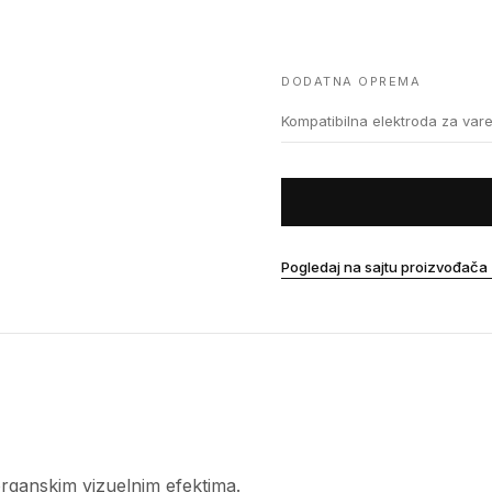
DODATNA OPREMA
Kompatibilna elektroda za var
Pogledaj na sajtu proizvođača
organskim vizuelnim efektima.