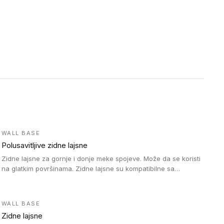
WALL BASE
Polusavitljive zidne lajsne
Zidne lajsne za gornje i donje meke spojeve. Može da se koristi
na glatkim površinama. Zidne lajsne su kompatibilne sa
heterogenim vinilnim podovima u rolnama, kao i sa LVT. Zidne
lajsne dostupne su u velikom broju boja, pa se lako mogu
uskladiti sa Tarkett podnim oblogama. Zahvaljujući polusavitljivoj
WALL BASE
strukturi veoma su jednostavne za ugradnju.
Zidne lajsne