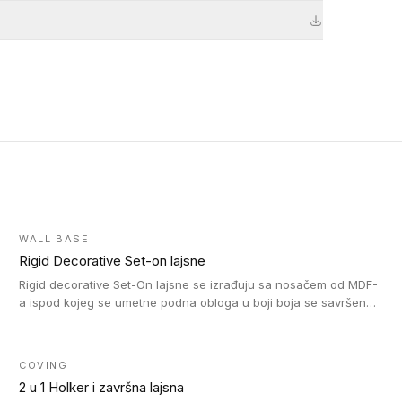
WALL BASE
Rigid Decorative Set-on lajsne
Rigid decorative Set-On lajsne se izrađuju sa nosačem od MDF-
a ispod kojeg se umetne podna obloga u boji boja se savršeno
uklapa. Ove lajsne moraju biti zalepljene i kompatibilne su sa
homogenim i heterogenim vinil rolnama, LVT glue-down, LVT
Click i LVT Loose-Lay podovima.
COVING
2 u 1 Holker i završna lajsna