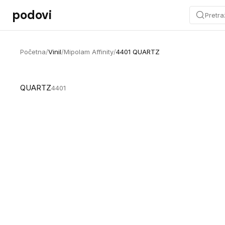
Preskoči na sadržaj
podovi
Pretra
Početna
/
Vinil
/
Mipolam Affinity
/
4401 QUARTZ
QUARTZ
4401