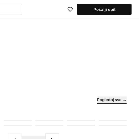
Pošalji upit
Pogledaj sve →