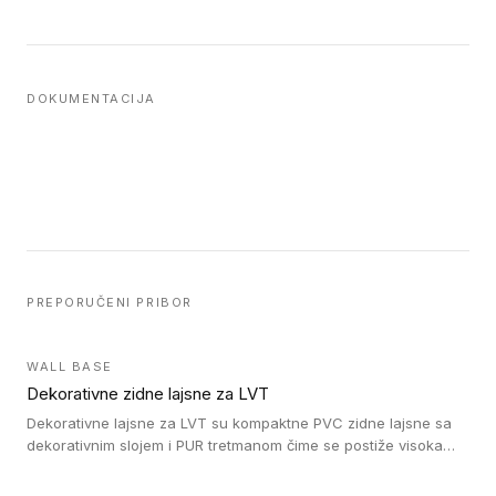
DOKUMENTACIJA
PREPORUČENI PRIBOR
WALL BASE
Dekorativne zidne lajsne za LVT
Dekorativne lajsne za LVT su kompaktne PVC zidne lajsne sa
dekorativnim slojem i PUR tretmanom čime se postiže visoka
otpornost na abraziju.