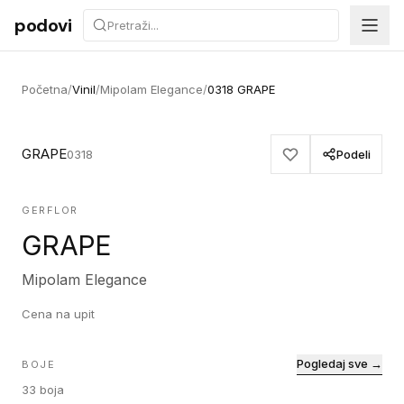
Preskoči na sadržaj
podovi
Početna
/
Vinil
/
Mipolam Elegance
/
0318 GRAPE
GRAPE
0318
Podeli
GERFLOR
GRAPE
Mipolam Elegance
Cena na upit
Pogledaj sve →
BOJE
33
boja