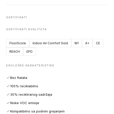
SERTIFIKATI
SERTIFIKATI KVALITETA
FloorScore
Indoor Air Comfort Gold
M1
A+
CE
REACH
EPD
EKOLOŠKE KARAKTERISTIKE
Bez ftalata
100% reciklabilno
30% recikliranog sadržaja
Niske VOC emisije
Kompatibilno sa podnim grejanjem