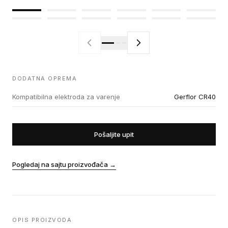
DODATNA OPREMA
Kompatibilna elektroda za varenje
Gerflor CR40
Pošaljite upit
Pogledaj na sajtu proizvođača
→
OPIS PROIZVODA