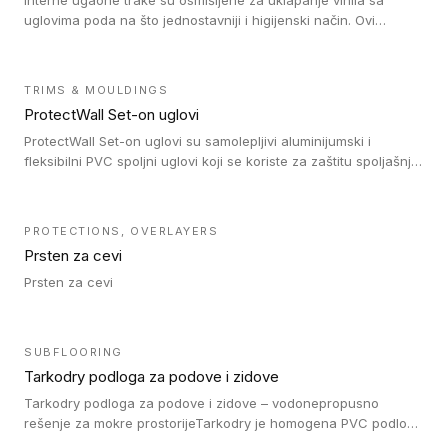
Interne ugaone trake su osmišljene za uklapanje vinila sa
uglovima poda na što jednostavniji i higijenski način. Ovi
proizvodi su osmišljeni kako bi postavljanje vinila u uglovima
bilo lakše, brže i jednostavnije Ovi jedinstveni i izdržljivi ugaoni
spojevi omogućavaju da svaki put postignete savršeno
TRIMS & MOULDINGS
ujednačenu završnu obradu.
ProtectWall Set-on uglovi
ProtectWall Set-on uglovi su samolepljivi aluminijumski i
fleksibilni PVC spoljni uglovi koji se koriste za zaštitu spoljašnjih
uglova zidova od udaraca i daju urednu završnu obradu. Ovi
uglovi dolaze u dve samolepljive verzije: prva je spoljni ugao od
punog PVC-a (90°) koji se koristi za zaštitu spoljašnjeg ugla
PROTECTIONS, OVERLAYERS
zidova od udaraca. Drugi je podesivi PVC spoljni ugao (60° do
Prsten za cevi
130°) koji se koristi za zaštitu spoljašnjeg ugla zidova od
udaraca. Postavljaju se preko zidne obloge.
Prsten za cevi
SUBFLOORING
Tarkodry podloga za podove i zidove
Tarkodry podloga za podove i zidove – vodonepropusno
rešenje za mokre prostorijeTarkodry je homogena PVC podloga
koja se lepi, posebno dizajnirana za postizanje