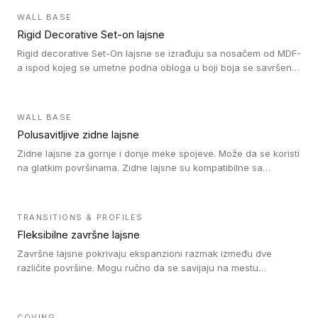
WALL BASE
Rigid Decorative Set-on lajsne
Rigid decorative Set-On lajsne se izrađuju sa nosačem od MDF-
a ispod kojeg se umetne podna obloga u boji boja se savršeno
uklapa. Ove lajsne moraju biti zalepljene i kompatibilne su sa
homogenim i heterogenim vinil rolnama, LVT glue-down, LVT
Click i LVT Loose-Lay podovima.
WALL BASE
Polusavitljive zidne lajsne
Zidne lajsne za gornje i donje meke spojeve. Može da se koristi
na glatkim površinama. Zidne lajsne su kompatibilne sa
heterogenim vinilnim podovima u rolnama, kao i sa LVT. Zidne
lajsne dostupne su u velikom broju boja, pa se lako mogu
uskladiti sa Tarkett podnim oblogama. Zahvaljujući
TRANSITIONS & PROFILES
polusavitljivoj strukturi veoma su jednostavne za ugradnju.
Fleksibilne završne lajsne
Završne lajsne pokrivaju ekspanzioni razmak između dve
različite površine. Mogu ručno da se savijaju na mestu
izvođenja radova kako bi se prilagodile različitim oblicima i
poluprečnicima. Dostupni su u dve visine, jedna za kompaktne
(FT2.5) podove i druga za akustičke (FT5) podove. Kompatibilni
COVING