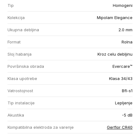
Tip
Homogeni
Kolekcija
Mipolam Elegance
Ukupna debljina
2.0 mm
Format
Rolna
Sloj habanja
Kroz celu debljinu
Površinska obrada
Evercare™
Klasa upotrebe
Klasa 34/43
Vatrostojnost
Bfl-s1
Tip instalacije
Lepljenje
Akustika
-5 dB
Kompatibilna elektroda za varenje
Gerflor CR40