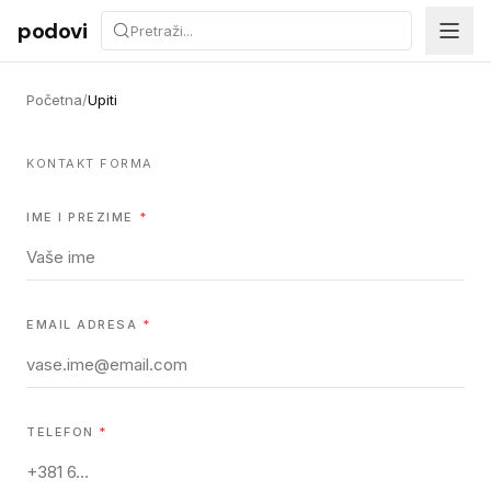
Preskoči na sadržaj
podovi
Početna
/
Upiti
KONTAKT FORMA
IME I PREZIME
*
EMAIL ADRESA
*
TELEFON
*