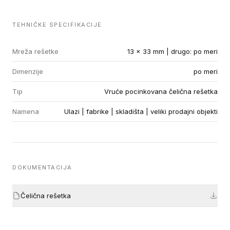
TEHNIČKE SPECIFIKACIJE
Mreža rešetke
13 x 33 mm | drugo: po meri
Dimenzije
po meri
Tip
Vruće pocinkovana čelična rešetka
Namena
Ulazi | fabrike | skladišta | veliki prodajni objekti
DOKUMENTACIJA
Čelična rešetka