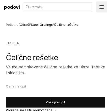
Preskoči na sadržaj
podovi
Početna
/
Otirači
/
Steel Gratings
/
Čelične rešetke
TECHEM
Čelične rešetke
Vruće pocinkovane čelične rešetke za ulaze, fabrike
i skladišta.
Cena na upit
Pošaljite upit
Pogledaj na sajtu proizvođača
→