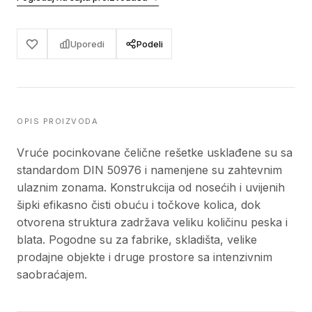
Uporedi
Podeli
OPIS PROIZVODA
Vruće pocinkovane čelične rešetke usklađene su sa
standardom DIN 50976 i namenjene su zahtevnim
ulaznim zonama. Konstrukcija od nosećih i uvijenih
šipki efikasno čisti obuću i točkove kolica, dok
otvorena struktura zadržava veliku količinu peska i
blata. Pogodne su za fabrike, skladišta, velike
prodajne objekte i druge prostore sa intenzivnim
saobraćajem.