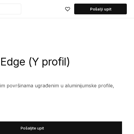
Pošalji upit
Edge (Y profil)
nim površinama ugrađenim u aluminijumske profile,
Pošaljite upit