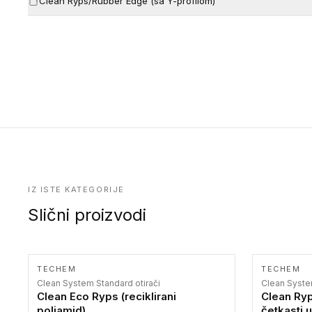
Clean Ryps/Rubber Edge (sa Y-profilom)
IZ ISTE KATEGORIJE
Slični proizvodi
TECHEM
TECHEM
Clean System Standard otirači
Clean Syste
Clean Eco Ryps (reciklirani
Clean Ryp
poliamid)
četkasti 