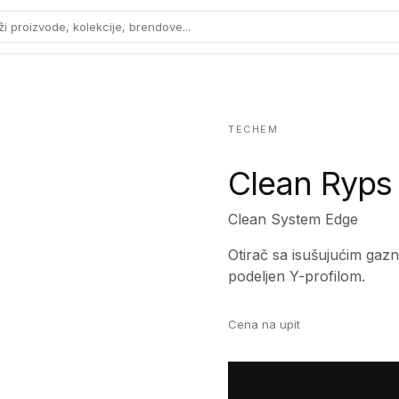
ži proizvode, kolekcije, brendove...
TECHEM
Clean Ryps 
Clean System Edge
Otirač sa isušujućim gaz
podeljen Y-profilom.
Cena na upit