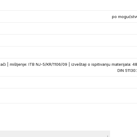
po mogućstvu
ači | mišljenje: ITB NJ-5/KR/1106/09 | izveštaji o ispitivanju materijala: 
DIN 51130: