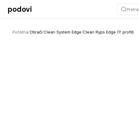
Preskoči na sadržaj
podovi
Pretra
Početna
/
Otirači
/
Clean System Edge
/
Clean Ryps Edge (Y profil)