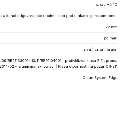
iznad +5 °C
 u kanal odgovarajuće dubine ili na pod u aluminijumskom ramu.
22 mm
po meri
siva | crna | braon
48/09/BB91133001 i 10/11/BB91104001 | protivklizna klasa R 11, prema
2014-02 – aluminijumski otirači | Klasa otpornosti na požar Cfl-s11
Clean System Edge