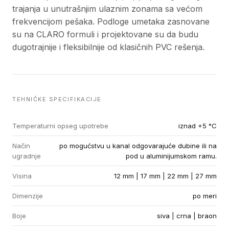
trajanja u unutrašnjim ulaznim zonama sa većom
frekvencijom pešaka. Podloge umetaka zasnovane
su na CLARO formuli i projektovane su da budu
dugotrajnije i fleksibilnije od klasičnih PVC rešenja.
TEHNIČKE SPECIFIKACIJE
Temperaturni opseg upotrebe
iznad +5 °C
Način
po mogućstvu u kanal odgovarajuće dubine ili na
ugradnje
pod u aluminijumskom ramu.
Visina
12 mm | 17 mm | 22 mm | 27 mm
Dimenzije
po meri
Boje
siva | crna | braon