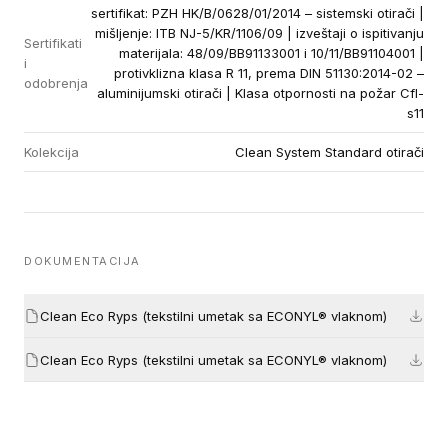
sertifikat: PZH HK/B/0628/01/2014 – sistemski otirači |
mišljenje: ITB NJ-5/KR/1106/09 | izveštaji o ispitivanju
Sertifikati
materijala: 48/09/BB91133001 i 10/11/BB91104001 |
i
protivklizna klasa R 11, prema DIN 51130:2014-02 –
odobrenja
aluminijumski otirači | Klasa otpornosti na požar Cfl-
s11
Kolekcija
Clean System Standard otirači
DOKUMENTACIJA
Clean Eco Ryps (tekstilni umetak sa ECONYL® vlaknom)
Clean Eco Ryps (tekstilni umetak sa ECONYL® vlaknom)