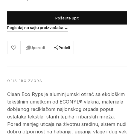
Pošaljite upit
Pogledaj na sajtu proizvođača
→
Uporedi
Podeli
OPIS PROIZVODA
Clean Eco Ryps je aluminijumski otirač sa ekološkim
tekstilnim umetkom od ECONYL® vlakna, materijala
dobijenog reciklažom najlonskog otpada poput
ostataka tekstila, starih tepiha i ribarskih mreža.
Pored manjeg uticaja na životnu sredinu, sistem nudi
dobru otpornost na habanje, upijanje vlage i dug vek