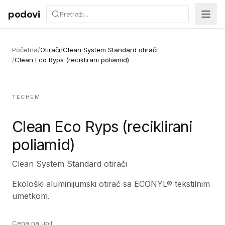
Preskoči na sadržaj
podovi
Početna
/
Otirači
/
Clean System Standard otirači
/
Clean Eco Ryps (reciklirani poliamid)
TECHEM
Clean Eco Ryps (reciklirani
poliamid)
Clean System Standard otirači
Ekološki aluminijumski otirač sa ECONYL® tekstilnim
umetkom.
Cena na upit