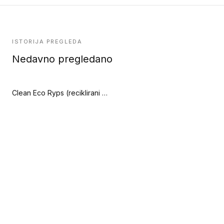
ISTORIJA PREGLEDA
Nedavno pregledano
Clean Eco Ryps (reciklirani poliamid) (Clean System Standard otirači)